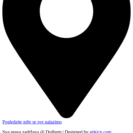
Pogledajte gdje se sve nalazimo
Sva prava zadržava @ Dolfarm | Designed by
strkicn.com