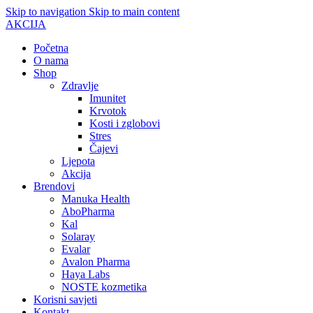
Skip to navigation
Skip to main content
AKCIJA
Početna
O nama
Shop
Zdravlje
Imunitet
Krvotok
Kosti i zglobovi
Stres
Čajevi
Ljepota
Akcija
Brendovi
Manuka Health
AboPharma
Kal
Solaray
Evalar
Avalon Pharma
Haya Labs
NOSTE kozmetika
Korisni savjeti
Kontakt