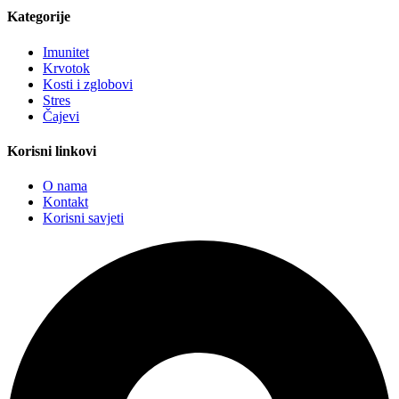
Kategorije
Imunitet
Krvotok
Kosti i zglobovi
Stres
Čajevi
Korisni linkovi
O nama
Kontakt
Korisni savjeti