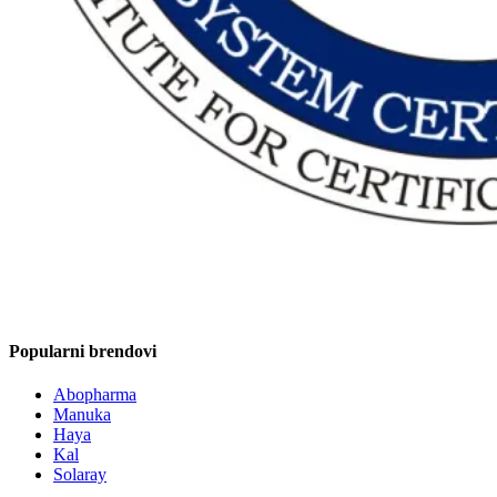
Popularni brendovi
Abopharma
Manuka
Haya
Kal
Solaray