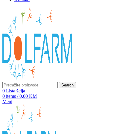
Search
0
Lista želja
0
items
/
0,00
KM
Meni