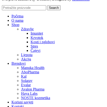
Search
Početna
O nama
Shop
Zdravlje
Imunitet
Krvotok
Kosti i zglobovi
Stres
Čajevi
Ljepota
Akcija
Brendovi
Manuka Health
AboPharma
Kal
Solaray
Evalar
Avalon Pharma
Haya Labs
NOSTE kozmetika
Korisni savjeti
Kontakt