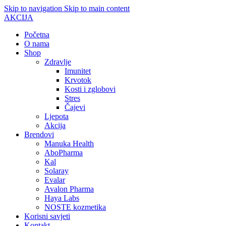
Skip to navigation
Skip to main content
AKCIJA
Početna
O nama
Shop
Zdravlje
Imunitet
Krvotok
Kosti i zglobovi
Stres
Čajevi
Ljepota
Akcija
Brendovi
Manuka Health
AboPharma
Kal
Solaray
Evalar
Avalon Pharma
Haya Labs
NOSTE kozmetika
Korisni savjeti
Kontakt