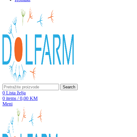
Search
0
Lista želja
0
items
/
0,00
KM
Meni