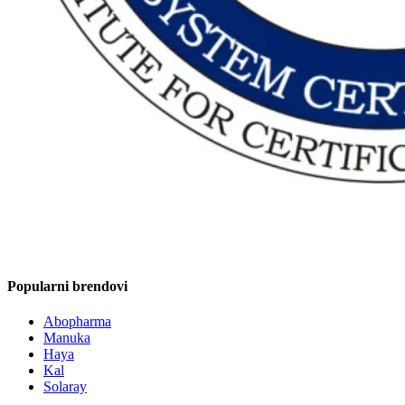
Popularni brendovi
Abopharma
Manuka
Haya
Kal
Solaray