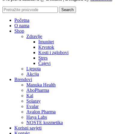
Search
Početna
O nama
Shop
Zdravlje
Imunitet
Krvotok
Kosti i zglobovi
Stres
Čajevi
Ljepota
Akcija
Brendovi
Manuka Health
AboPharma
Kal
Solaray
Evalar
Avalon Pharma
Haya Labs
NOSTE kozmetika
Korisni savjeti
Kontakt