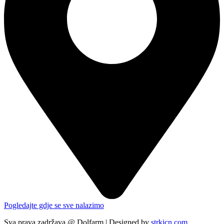
Pogledajte gdje se sve nalazimo
Sva prava zadržava @ Dolfarm | Designed by
strkicn.com