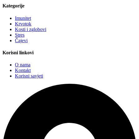
Kategorije
Imunitet
Krvotok
Kosti i zglobovi
Stres
Čajevi
Korisni linkovi
O nama
Kontakt
Korisni savjeti