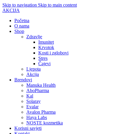
Skip to navigation
Skip to main content
AKCIJA
Početna
O nama
Shop
Zdravlje
Imunitet
Krvotok
Kosti i zglobovi
Stres
Čajevi
Ljepota
Akcija
Brendovi
Manuka Health
AboPharma
Kal
Solaray
Evalar
Avalon Pharma
Haya Labs
NOSTE kozmetika
Korisni savjeti
Kontakt