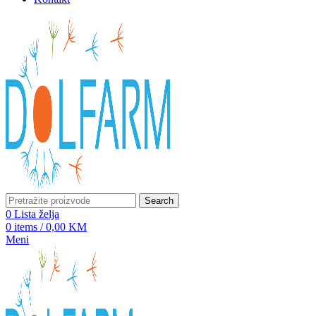
Search
0
Lista želja
0
items
/
0,00
KM
Meni