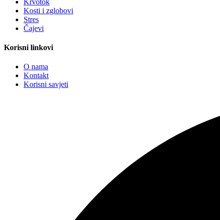
Krvotok
Kosti i zglobovi
Stres
Čajevi
Korisni linkovi
O nama
Kontakt
Korisni savjeti