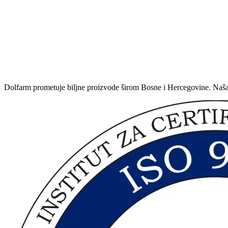
Dolfarm prometuje biljne proizvode širom Bosne i Hercegovine. Naša