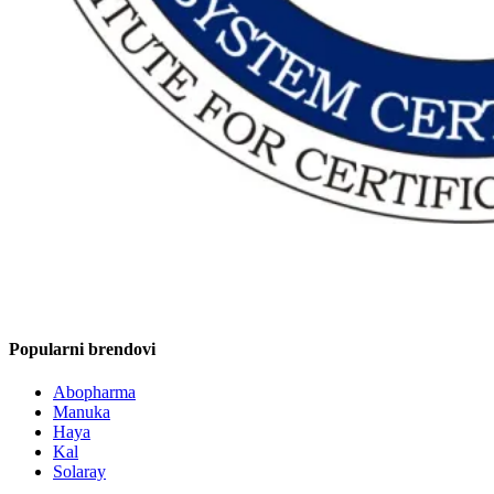
Popularni brendovi
Abopharma
Manuka
Haya
Kal
Solaray