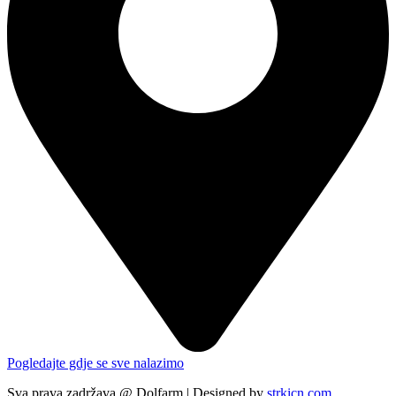
Pogledajte gdje se sve nalazimo
Sva prava zadržava @ Dolfarm | Designed by
strkicn.com