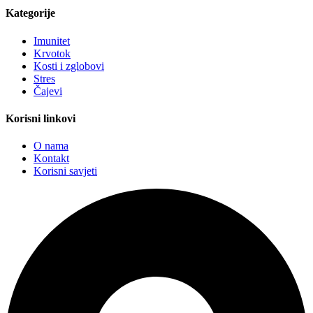
Kategorije
Imunitet
Krvotok
Kosti i zglobovi
Stres
Čajevi
Korisni linkovi
O nama
Kontakt
Korisni savjeti