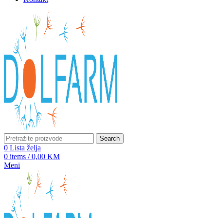
Search
0
Lista želja
0
items
/
0,00
KM
Meni