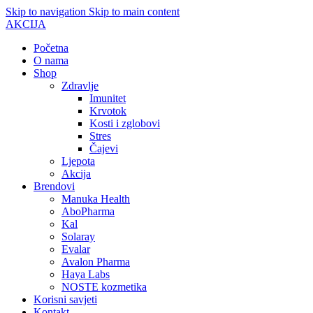
Skip to navigation
Skip to main content
AKCIJA
Početna
O nama
Shop
Zdravlje
Imunitet
Krvotok
Kosti i zglobovi
Stres
Čajevi
Ljepota
Akcija
Brendovi
Manuka Health
AboPharma
Kal
Solaray
Evalar
Avalon Pharma
Haya Labs
NOSTE kozmetika
Korisni savjeti
Kontakt