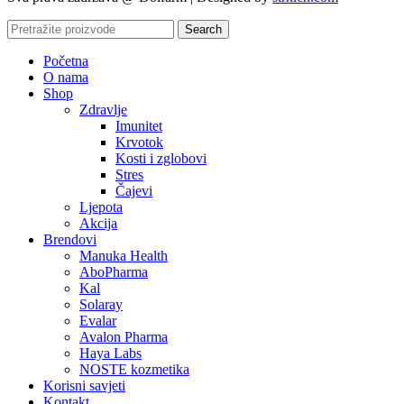
Search
Početna
O nama
Shop
Zdravlje
Imunitet
Krvotok
Kosti i zglobovi
Stres
Čajevi
Ljepota
Akcija
Brendovi
Manuka Health
AboPharma
Kal
Solaray
Evalar
Avalon Pharma
Haya Labs
NOSTE kozmetika
Korisni savjeti
Kontakt