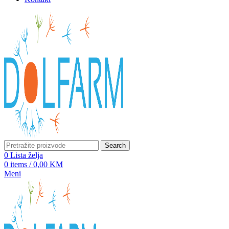
Search
0
Lista želja
0
items
/
0,00
KM
Meni