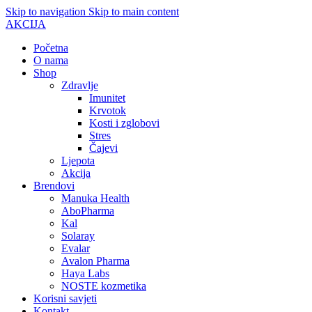
Skip to navigation
Skip to main content
AKCIJA
Početna
O nama
Shop
Zdravlje
Imunitet
Krvotok
Kosti i zglobovi
Stres
Čajevi
Ljepota
Akcija
Brendovi
Manuka Health
AboPharma
Kal
Solaray
Evalar
Avalon Pharma
Haya Labs
NOSTE kozmetika
Korisni savjeti
Kontakt