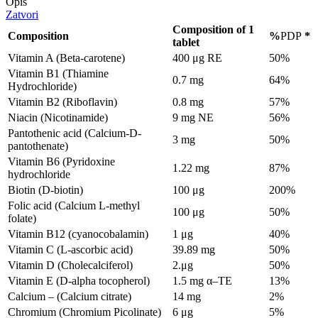
Opis
Zatvori
Composition of 1
Composition
%
PDP
*
tablet
Vitamin A (Beta-carotene)
400 μg RE
50%
Vitamin B1 (Thiamine
0.7 mg
64%
Hydrochloride)
Vitamin B2 (Riboflavin)
0.8 mg
57%
Niacin (Nicotinamide)
9 mg NE
56%
Pantothenic acid (Calcium-D-
3 mg
50%
pantothenate)
Vitamin B6 (Pyridoxine
1.22 mg
87%
hydrochloride
Biotin (D-biotin)
100 μg
200%
Folic acid (Calcium L-methyl
100 μg
50%
folate)
Vitamin B12 (cyanocobalamin)
1 μg
40%
Vitamin C (L-ascorbic acid)
39.89 mg
50%
Vitamin D (Cholecalciferol)
2.μg
50%
Vitamin E (D-alpha tocopherol)
1.5 mg α–TE
13%
Calcium – (Calcium citrate)
14 mg
2%
Chromium (Chromium Picolinate)
6 μg
5%