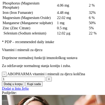
Phosphorus (Magnesium
4.06 mg
2 %
Phosphate)
Iron (Iron Fumarate)
4.48 mg
32%
Magnesium (Magnesium Oxide)
22.02 mg
6 %
Manganese (Manganese sulphate)
1 mg
50%
Zinc (Zinc Citrate)
0.5 mg
5%
Selenium (Sodium selenium)
12.02 μg
22 %
* PDP – recommended daily intake
Vitamini i minerali za djecu
Doprinose normalnoj funkciji imunološkog sustava
Za održavanje normalnog stanja kostiju i zuba.
ABOPHARMA vitamini i minerali za djecu količina
Dodaj u korpu
Kupi sada
Dodaj u listu želja
Podijelite: