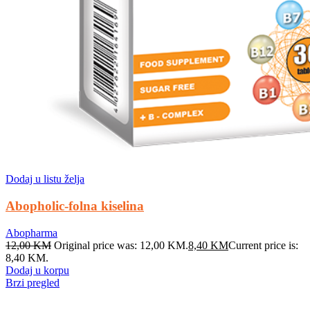
Dodaj u listu želja
Abopholic-folna kiselina
Abopharma
12,00
KM
Original price was: 12,00 KM.
8,40
KM
Current price is:
8,40 KM.
Dodaj u korpu
Brzi pregled