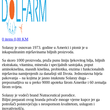
0
items
0,00
KM
Solaray je osnovan 1973. godine u Americi i pionir je u
inkapsuliranim mješavinama biljnih proizvoda.
Sa skoro 1000 proizvoda, pruža punu liniju ljekovitog bilja, biljnih
ekstrakata, vitamina, minerala i specijalnih sastojaka, poput
aminokiselina, masnih kiselina, probiotika, enzima i funkcionalnih
mješavina namijenjenih za današnji stil života. Jednostavna bijela
pakovanja – na kojima je jasno istaknuta Solaray duga –
prepoznatljiva su u preko 9000 apoteka širom Amerike i 60 zemalja
širom svijeta.
Solaray je vodeći brand Nutraceutical porodice.
Biljni preparati ovog branda privače mnoge vjerne kupce jer ga
potrošači poistovjećuju s neospornom kvalitetom, uslugom i
inovativnošću.