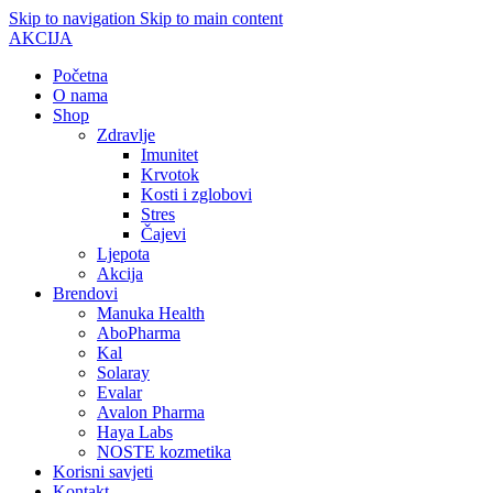
Skip to navigation
Skip to main content
AKCIJA
Početna
O nama
Shop
Zdravlje
Imunitet
Krvotok
Kosti i zglobovi
Stres
Čajevi
Ljepota
Akcija
Brendovi
Manuka Health
AboPharma
Kal
Solaray
Evalar
Avalon Pharma
Haya Labs
NOSTE kozmetika
Korisni savjeti
Kontakt