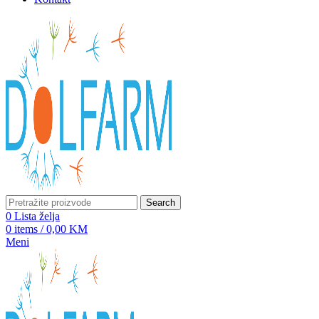
Search
0
Lista želja
0
items
/
0,00
KM
Meni