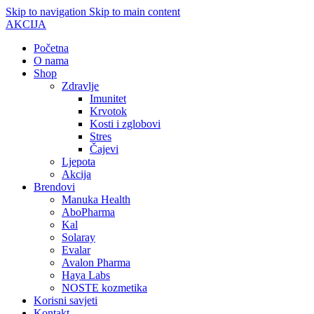
Skip to navigation
Skip to main content
AKCIJA
Početna
O nama
Shop
Zdravlje
Imunitet
Krvotok
Kosti i zglobovi
Stres
Čajevi
Ljepota
Akcija
Brendovi
Manuka Health
AboPharma
Kal
Solaray
Evalar
Avalon Pharma
Haya Labs
NOSTE kozmetika
Korisni savjeti
Kontakt