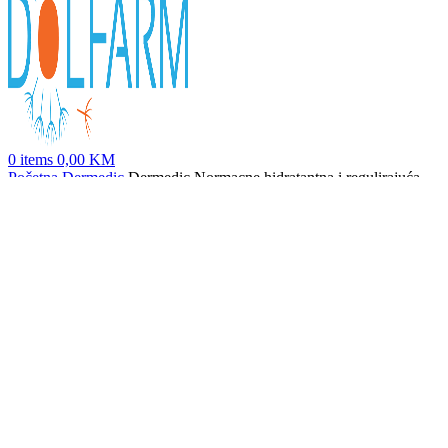
0
items
0,00
KM
Početna
Dermedic
Dermedic Normacne hidratantna i regulirajuća
krema za odrasle, 40ml
Dermedic Normacne matirajuća hidratantna krema, 40ml
44,50
KM
Nazad na proizvode