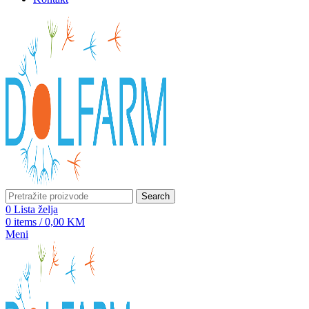
Search
0
Lista želja
0
items
/
0,00
KM
Meni