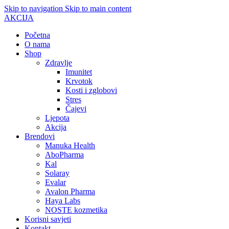
Skip to navigation
Skip to main content
AKCIJA
Početna
O nama
Shop
Zdravlje
Imunitet
Krvotok
Kosti i zglobovi
Stres
Čajevi
Ljepota
Akcija
Brendovi
Manuka Health
AboPharma
Kal
Solaray
Evalar
Avalon Pharma
Haya Labs
NOSTE kozmetika
Korisni savjeti
Kontakt