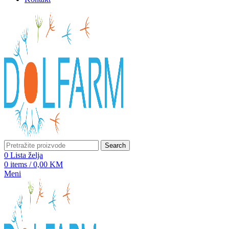
Search
0
Lista želja
0
items
/
0,00
KM
Meni