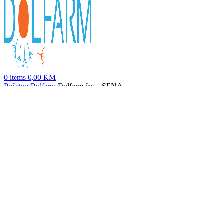
0
items
0,00
KM
Početna
Dolfarm
Dolfarm čaj – SENA
Dolfarm čajevi - NANA
4,70
KM
Nazad na proizvode