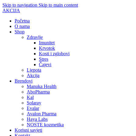
Skip to navigation
Skip to main content
AKCIJA
Početna
O nama
Shop
Zdravlje
Imunitet
Krvotok
Kosti i zglobovi
Stres
Čajevi
Ljepota
Akcija
Brendovi
Manuka Health
AboPharma
Kal
Solaray
Evalar
Avalon Pharma
Haya Labs
NOSTE kozmetika
Korisni savjeti
Kontakt