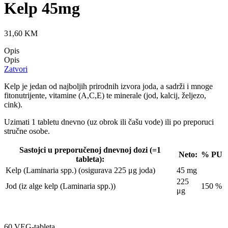
Kelp 45mg
31,60
KM
Opis
Opis
Zatvori
Kelp je jedan od najboljih prirodnih izvora joda, a sadrži i mnoge
fitonutrijente, vitamine (A,C,E) te minerale (jod, kalcij, željezo,
cink).
Uzimati 1 tabletu dnevno (uz obrok ili čašu vode) ili po preporuci
stručne osobe.
Sastojci u preporučenoj dnevnoj dozi (=1
Neto:
% PU
tableta):
Kelp (Laminaria spp.) (osigurava 225 μg joda)
45 mg
225
Jod (iz alge kelp (Laminaria spp.))
150 %
μg
60 VEG-tableta