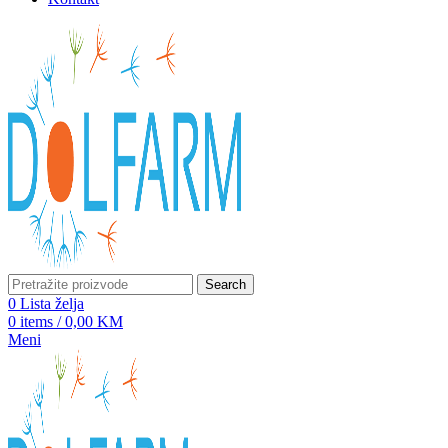
Search
0
Lista želja
0
items
/
0,00
KM
Meni