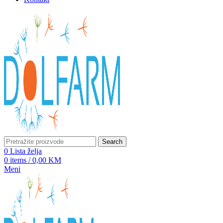
Search
0
Lista želja
0
items
/
0,00
KM
Meni