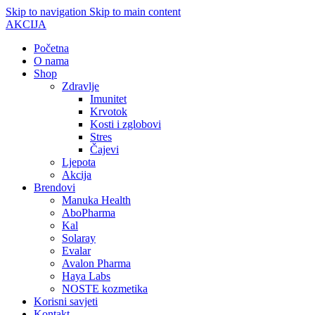
Skip to navigation
Skip to main content
AKCIJA
Početna
O nama
Shop
Zdravlje
Imunitet
Krvotok
Kosti i zglobovi
Stres
Čajevi
Ljepota
Akcija
Brendovi
Manuka Health
AboPharma
Kal
Solaray
Evalar
Avalon Pharma
Haya Labs
NOSTE kozmetika
Korisni savjeti
Kontakt