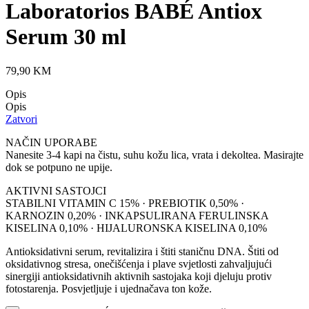
Laboratorios BABÉ Antiox
Serum 30 ml
79,90
KM
Opis
Opis
Zatvori
NAČIN UPORABE
Nanesite 3-4 kapi na čistu, suhu kožu lica, vrata i dekoltea. Masirajte
dok se potpuno ne upije.
AKTIVNI SASTOJCI
STABILNI VITAMIN C 15% · PREBIOTIK 0,50% ·
KARNOZIN 0,20% · INKAPSULIRANA FERULINSKA
KISELINA 0,10% · HIJALURONSKA KISELINA 0,10%
Antioksidativni serum, revitalizira i štiti staničnu DNA. Štiti od
oksidativnog stresa, onečišćenja i plave svjetlosti zahvaljujući
sinergiji antioksidativnih aktivnih sastojaka koji djeluju protiv
fotostarenja. Posvjetljuje i ujednačava ton kože.