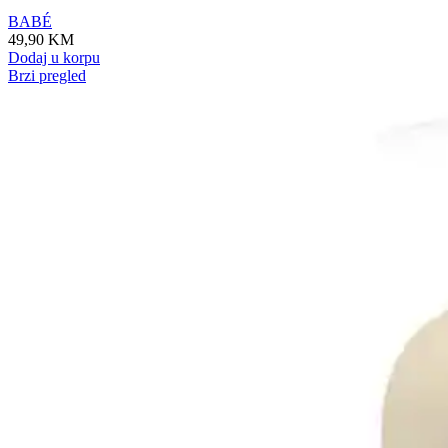
BABÉ
49,90
KM
Dodaj u korpu
Brzi pregled