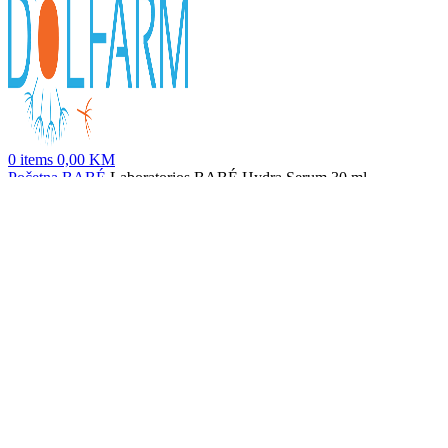
0
items
0,00
KM
Početna
BABÉ
Laboratorios BABÉ Hydra Serum 30 ml
Laboratorios BABÉ Hydro 24h Hidratantna Krema-gel 50 ml
35,80
KM
Nazad na proizvode