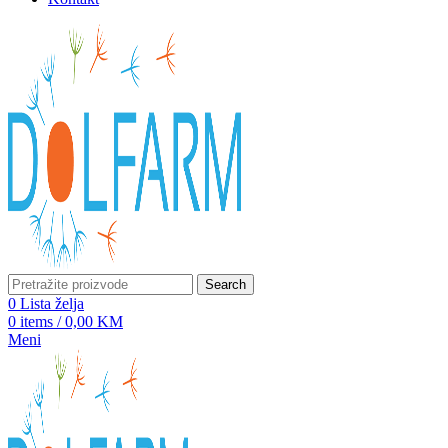
Search
0
Lista želja
0
items
/
0,00
KM
Meni