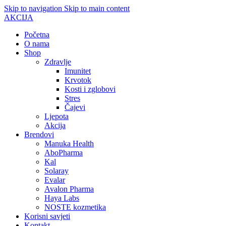
Skip to navigation
Skip to main content
AKCIJA
Početna
O nama
Shop
Zdravlje
Imunitet
Krvotok
Kosti i zglobovi
Stres
Čajevi
Ljepota
Akcija
Brendovi
Manuka Health
AboPharma
Kal
Solaray
Evalar
Avalon Pharma
Haya Labs
NOSTE kozmetika
Korisni savjeti
Kontakt