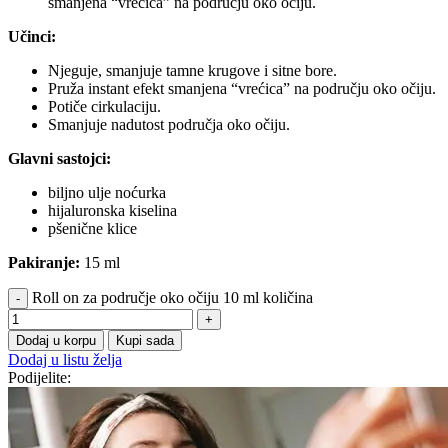
smanjena “vrećica” na području oko očiju.
Učinci:
Njeguje, smanjuje tamne krugove i sitne bore.
Pruža instant efekt smanjena “vrećica” na području oko očiju.
Potiče cirkulaciju.
Smanjuje nadutost područja oko očiju.
Glavni sastojci:
biljno ulje noćurka
hijaluronska kiselina
pšenične klice
Pakiranje:
15 ml
Roll on za područje oko očiju 10 ml količina
Dodaj u korpu
Kupi sada
Dodaj u listu želja
Podijelite: