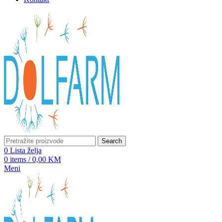
Search
0
Lista želja
0
items
/
0,00
KM
Meni