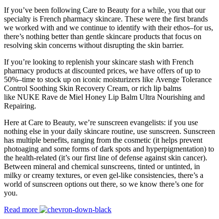
If you’ve been following Care to Beauty for a while, you that our
specialty is French pharmacy skincare. These were the first brands
we worked with and we continue to identify with their ethos–for us,
there’s nothing better than gentle skincare products that focus on
resolving skin concerns without disrupting the skin barrier.
If you’re looking to replenish your skincare stash with French
pharmacy products at discounted prices, we have offers of up to
50%–time to stock up on iconic moisturizers like Avenge Tolerance
Control Soothing Skin Recovery Cream, or rich lip balms
like NUKE Rave de Miel Honey Lip Balm Ultra Nourishing and
Repairing.
Here at Care to Beauty, we’re sunscreen evangelists: if you use
nothing else in your daily skincare routine, use sunscreen. Sunscreen
has multiple benefits, ranging from the cosmetic (it helps prevent
photoaging and some forms of dark spots and hyperpigmentation) to
the health-related (it’s our first line of defense against skin cancer).
Between mineral and chemical sunscreens, tinted or untinted, in
milky or creamy textures, or even gel-like consistencies, there’s a
world of sunscreen options out there, so we know there’s one for
you.
Read more