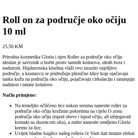
Roll on za područje oko očiju
10 ml
25,50
KM
Prirodna kozmetika Gloria i njen Roller za područje oko očiju
idealan je saveznik u borbi protiv tamnih kolutova, sitnih bora i
nadutosti. Hijaluronska kiselina vlaži ovo izrazito osjetljivo
područje, a krastavcu se pridružuju pšenične klice koje ojačavaju
tanku kožu na području oko očiju, pojačavaju cirkulaciju i umanjuju
nadutost i tamne kolutove.
Način primjene:
Na temeljito očišćeno lice nakon seruma nanesite roller za
područje oko očiju kružnim pokretima na cijelu O zonu
područja oko očiju (ispod obrve i ispod očiju, ali izbjegavati
kontakt sa sluznicom oka), a zatim nanesite omiljenu Gloria
kremu za lice.
Uvijek hladne kuglice našeg rollera će Vam dati instant efekat