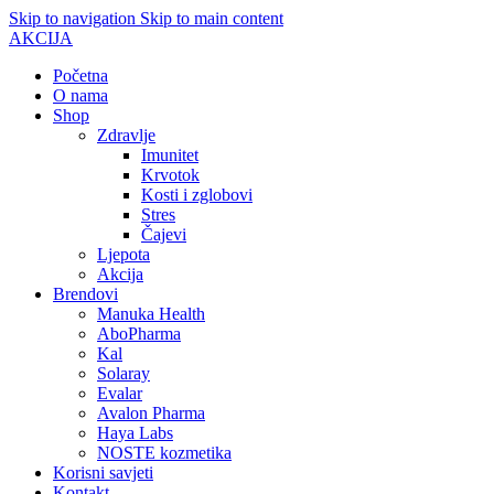
Skip to navigation
Skip to main content
AKCIJA
Početna
O nama
Shop
Zdravlje
Imunitet
Krvotok
Kosti i zglobovi
Stres
Čajevi
Ljepota
Akcija
Brendovi
Manuka Health
AboPharma
Kal
Solaray
Evalar
Avalon Pharma
Haya Labs
NOSTE kozmetika
Korisni savjeti
Kontakt