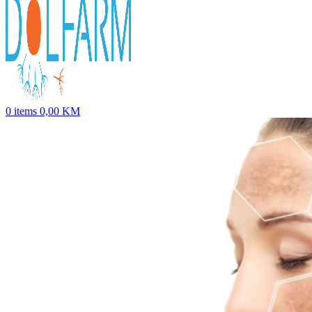
0
items
0,00
KM