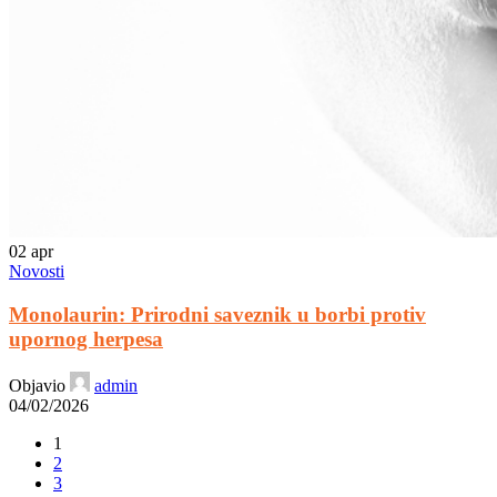
02
apr
Novosti
Monolaurin: Prirodni saveznik u borbi protiv
upornog herpesa
Objavio
admin
04/02/2026
1
2
3