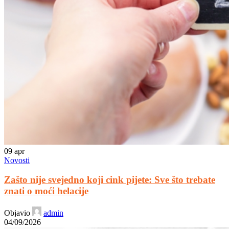
09
apr
Novosti
Zašto nije svejedno koji cink pijete: Sve što trebate
znati o moći helacije
Objavio
admin
04/09/2026