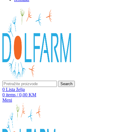
Search
0
Lista želja
0
items
/
0,00
KM
Meni