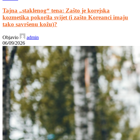
Tajna „staklenog“ tena: Zašto je korejska
kozmetika pokorila svijet (i zašto Koreanci imaju
tako savršenu kožu)?
Objavio
admin
06/09/2026