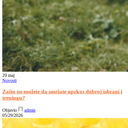
29
maj
Novosti
Zašto ne možete da smršate uprkos dobroj ishrani i
treningu?
Objavio
admin
05/29/2026