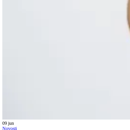
09
jun
Novosti