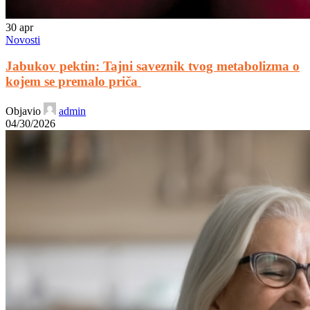
30
apr
Novosti
Jabukov pektin: Tajni saveznik tvog metabolizma o
kojem se premalo priča
Objavio
admin
04/30/2026