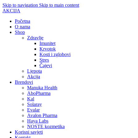
Skip to navigation
Skip to main content
AKCIJA
Početna
O nama
Shop
Zdravlje
Imunitet
Krvotok
Kosti i zglobovi
Stres
Čajevi
Ljepota
Akcija
Brendovi
Manuka Health
AboPharma
Kal
Solaray
Evalar
Avalon Pharma
Haya Labs
NOSTE kozmetika
Korisni savjeti
Kontakt