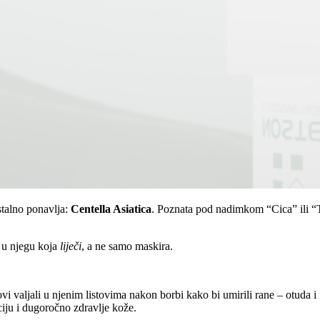
 stalno ponavlja:
Centella Asiatica
. Poznata pod nadimkom “Cica” ili “Ti
ju u njegu koja
liječi
, a ne samo maskira.
rovi valjali u njenim listovima nakon borbi kako bi umirili rane – otuda 
ciju i dugoročno zdravlje kože.