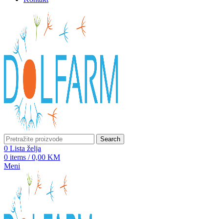
Search
0
Lista želja
0
items
/
0,00
KM
Meni