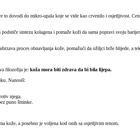
e to dovodi do mikro-upala koje se vide kao crvenilo i osjetljivost. Ce
 podstiče sintezu kolagena i pomaže koži da sama popravi svoju barijeru
 ubrzava proces obnavljanja kože, pomažući da ožiljci brže blijede, a tek
a filozofija je:
koža mora biti zdrava da bi bila lijepa.
iku. Nanosiš:
rotiv njega.
bez puno šminke.
ima kože, a posebno je voljena kod onih sa osjetljivim tenom.