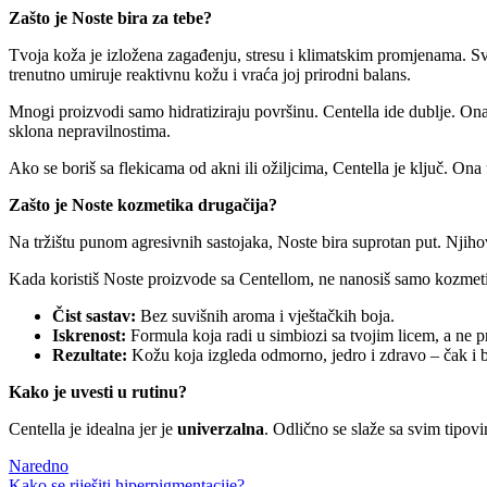
Zašto je Noste bira za tebe?
Tvoja koža je izložena zagađenju, stresu i klimatskim promjenama. Sv
trenutno umiruje reaktivnu kožu i vraća joj prirodni balans.
Mnogi proizvodi samo hidratiziraju površinu. Centella ide dublje. Ona
sklona nepravilnostima.
Ako se boriš sa flekicama od akni ili ožiljcima, Centella je ključ. Ona
Zašto je Noste kozmetika drugačija?
Na tržištu punom agresivnih sastojaka, Noste bira suprotan put. Njihov
Kada koristiš Noste proizvode sa Centellom, ne nanosiš samo kozmet
Čist sastav:
Bez suvišnih aroma i vještačkih boja.
Iskrenost:
Formula koja radi u simbiozi sa tvojim licem, a ne p
Rezultate:
Kožu koja izgleda odmorno, jedro i zdravo – čak i 
Kako je uvesti u rutinu?
Centella je idealna jer je
univerzalna
. Odlično se slaže sa svim tipov
Naredno
Kako se riješiti hiperpigmentacije?