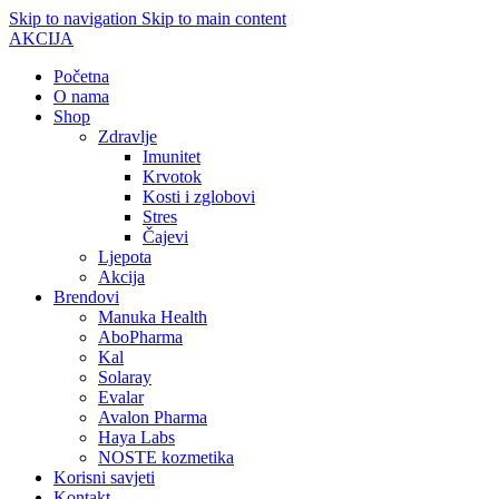
Skip to navigation
Skip to main content
AKCIJA
Početna
O nama
Shop
Zdravlje
Imunitet
Krvotok
Kosti i zglobovi
Stres
Čajevi
Ljepota
Akcija
Brendovi
Manuka Health
AboPharma
Kal
Solaray
Evalar
Avalon Pharma
Haya Labs
NOSTE kozmetika
Korisni savjeti
Kontakt