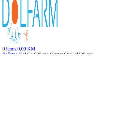
0
items
0,00
KM
Početna
Kal
Ca 600 mg Oyster Shell a'100 cps
Cell Defense a'60 tbl
63,50
KM
Nazad na proizvode