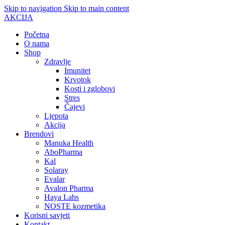
Skip to navigation
Skip to main content
AKCIJA
Početna
O nama
Shop
Zdravlje
Imunitet
Krvotok
Kosti i zglobovi
Stres
Čajevi
Ljepota
Akcija
Brendovi
Manuka Health
AboPharma
Kal
Solaray
Evalar
Avalon Pharma
Haya Labs
NOSTE kozmetika
Korisni savjeti
Kontakt