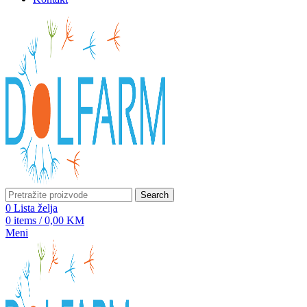
Search
0
Lista želja
0
items
/
0,00
KM
Meni