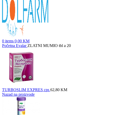
0
items
0,00
KM
Početna
Evalar
ZLATNI MUMIO tbl a 20
TURBOSLIM EXPRES cps
62,80
KM
Nazad na proizvode