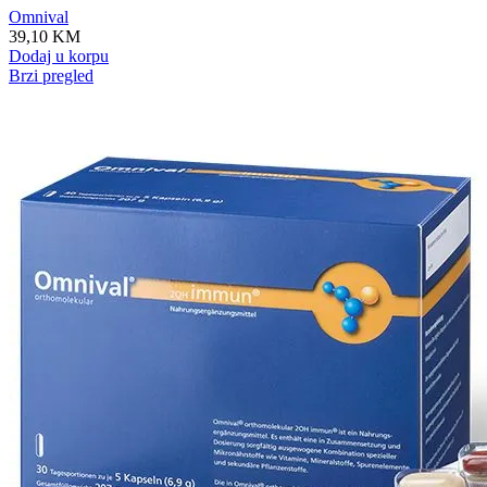
Omnival
39,10
KM
Dodaj u korpu
Brzi pregled