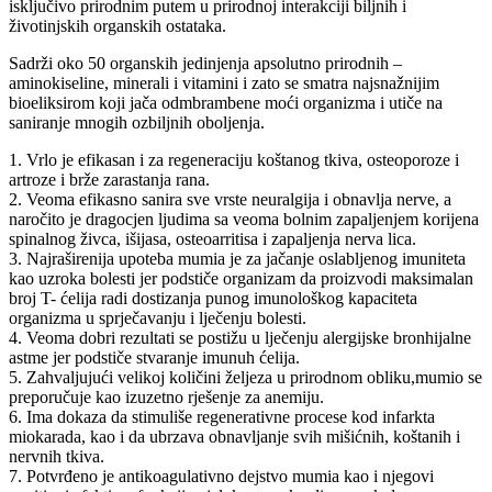
isključivo prirodnim putem u prirodnoj interakciji biljnih i
životinjskih organskih ostataka.
Sadrži oko 50 organskih jedinjenja apsolutno prirodnih –
aminokiseline, minerali i vitamini i zato se smatra najsnažnijim
bioeliksirom koji jača odmbrambene moći organizma i utiče na
saniranje mnogih ozbiljnih oboljenja.
1. Vrlo je efikasan i za regeneraciju koštanog tkiva, osteoporoze i
artroze i brže zarastanja rana.
2. Veoma efikasno sanira sve vrste neuralgija i obnavlja nerve, a
naročito je dragocjen ljudima sa veoma bolnim zapaljenjem korijena
spinalnog živca, išijasa, osteoarritisa i zapaljenja nerva lica.
3. Najraširenija upoteba mumia je za jačanje oslabljenog imuniteta
kao uzroka bolesti jer podstiče organizam da proizvodi maksimalan
broj T- ćelija radi dostizanja punog imunološkog kapaciteta
organizma u sprječavanju i lječenju bolesti.
4. Veoma dobri rezultati se postižu u lječenju alergijske bronhijalne
astme jer podstiče stvaranje imunuh ćelija.
5. Zahvaljujući velikoj količini željeza u prirodnom obliku,mumio se
preporučuje kao izuzetno rješenje za anemiju.
6. Ima dokaza da stimuliše regenerativne procese kod infarkta
miokarada, kao i da ubrzava obnavljanje svih mišićnih, koštanih i
nervnih tkiva.
7. Potvrđeno je antikoagulativno dejstvo mumia kao i njegovi