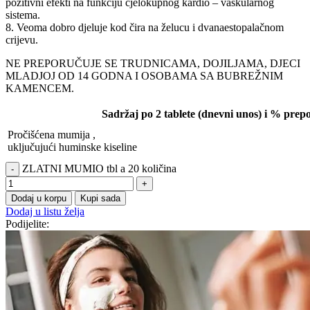
pozitivni efekti na funkciju cjelokupnog kardio – vaskularnog
sistema.
8. Veoma dobro djeluje kod čira na želucu i dvanaestopalačnom
crijevu.
NE PREPORUČUJE SE TRUDNICAMA, DOJILJAMA, DJECI
MLADJOJ OD 14 GODNA I OSOBAMA SA BUBREŽNIM
KAMENCEM.
Sadržaj po 2 tablete (dnevni unos) i % pre
Pročišćena mumija ,
uključujući huminske kiseline
ZLATNI MUMIO tbl a 20 količina
Dodaj u korpu
Kupi sada
Dodaj u listu želja
Podijelite: