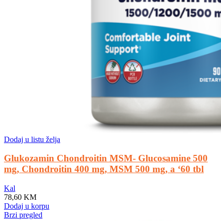
Dodaj u listu želja
Glukozamin Chondroitin MSM- Glucosamine 500
mg, Chondroitin 400 mg, MSM 500 mg, a ‘60 tbl
Kal
78,60
KM
Dodaj u korpu
Brzi pregled