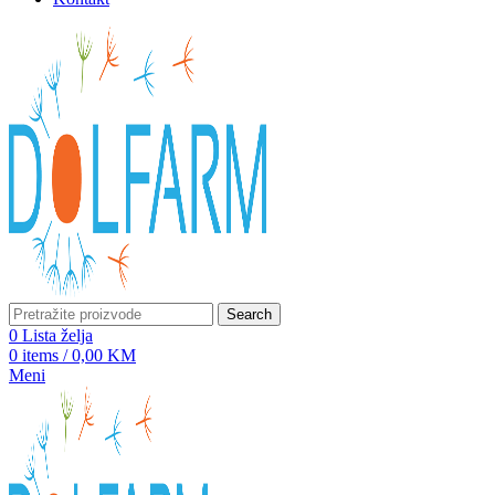
Search
0
Lista želja
0
items
/
0,00
KM
Meni