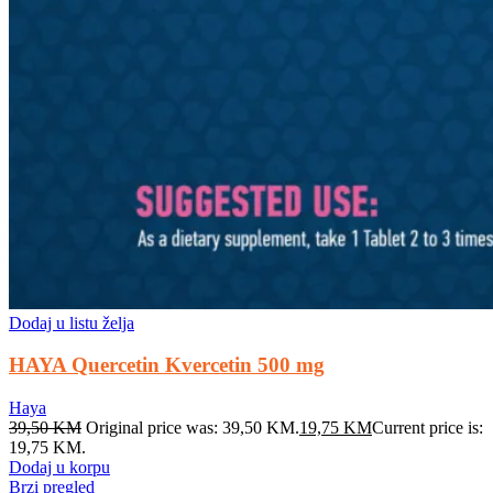
Dodaj u listu želja
HAYA Quercetin Kvercetin 500 mg
Haya
39,50
KM
Original price was: 39,50 KM.
19,75
KM
Current price is:
19,75 KM.
Dodaj u korpu
Brzi pregled