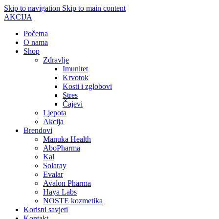
Skip to navigation
Skip to main content
AKCIJA
Početna
O nama
Shop
Zdravlje
Imunitet
Krvotok
Kosti i zglobovi
Stres
Čajevi
Ljepota
Akcija
Brendovi
Manuka Health
AboPharma
Kal
Solaray
Evalar
Avalon Pharma
Haya Labs
NOSTE kozmetika
Korisni savjeti
Kontakt