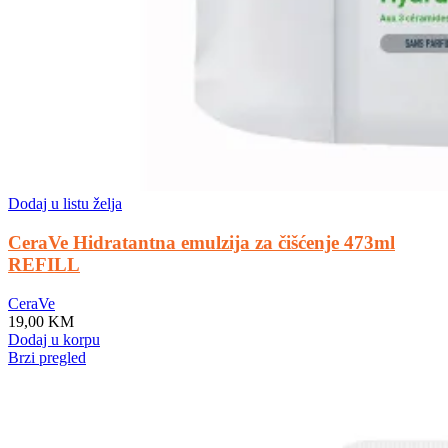
Dodaj u listu želja
CeraVe Hidratantna emulzija za čišćenje 473ml
REFILL
CeraVe
19,00
KM
Dodaj u korpu
Brzi pregled