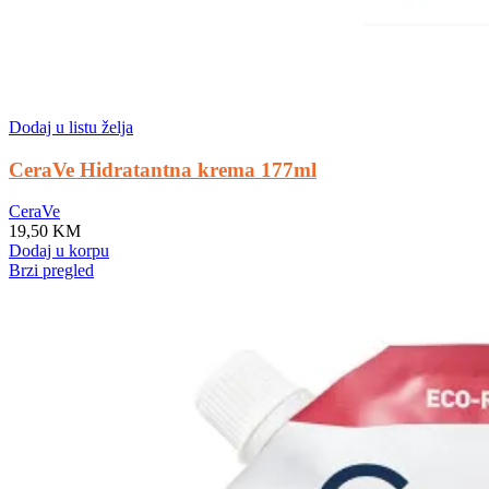
Dodaj u listu želja
CeraVe Hidratantna krema 177ml
CeraVe
19,50
KM
Dodaj u korpu
Brzi pregled