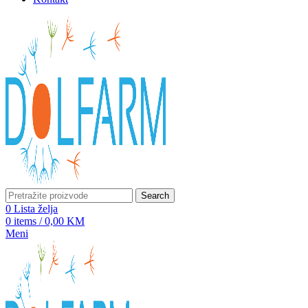
Search
0
Lista želja
0
items
/
0,00
KM
Meni