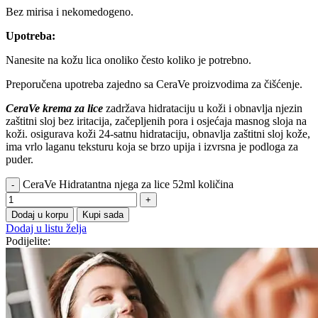
Bez mirisa i nekomedogeno.
Upotreba:
Nanesite na kožu lica onoliko često koliko je potrebno.
Preporučena upotreba zajedno sa CeraVe proizvodima za čišćenje.
CeraVe krema za lice
zadržava hidrataciju u koži i obnavlja njezin
zaštitni sloj bez iritacija, začepljenih pora i osjećaja masnog sloja na
koži. osigurava koži 24-satnu hidrataciju, obnavlja zaštitni sloj kože,
ima vrlo laganu teksturu koja se brzo upija i izvrsna je podloga za
puder.
CeraVe Hidratantna njega za lice 52ml količina
Dodaj u korpu
Kupi sada
Dodaj u listu želja
Podijelite: