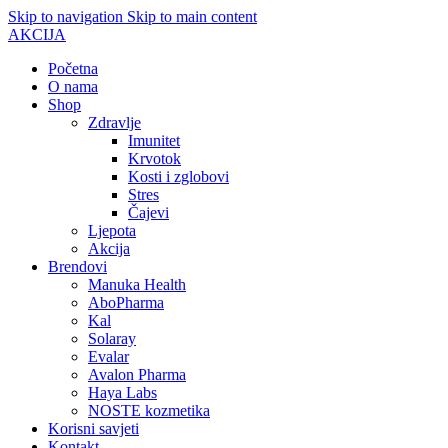
Skip to navigation
Skip to main content
AKCIJA
Početna
O nama
Shop
Zdravlje
Imunitet
Krvotok
Kosti i zglobovi
Stres
Čajevi
Ljepota
Akcija
Brendovi
Manuka Health
AboPharma
Kal
Solaray
Evalar
Avalon Pharma
Haya Labs
NOSTE kozmetika
Korisni savjeti
Kontakt