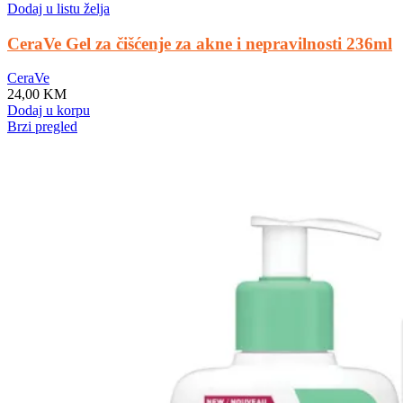
Dodaj u listu želja
CeraVe Gel za čišćenje za akne i nepravilnosti 236ml
CeraVe
24,00
KM
Dodaj u korpu
Brzi pregled