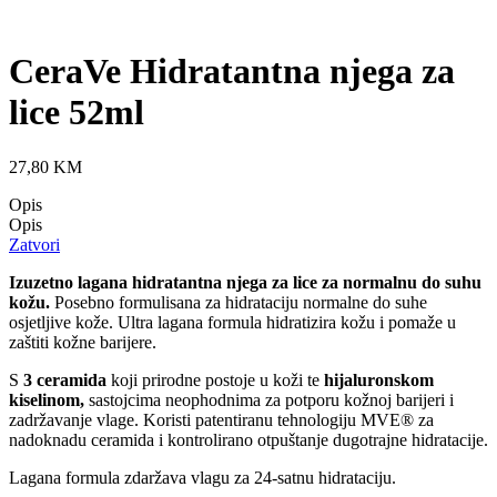
CeraVe Hidratantna njega za
lice 52ml
27,80
KM
Opis
Opis
Zatvori
Izuzetno lagana hidratantna njega za lice za normalnu do suhu
kožu.
Posebno formulisana za hidrataciju normalne do suhe
osjetljive kože. Ultra lagana formula hidratizira kožu i pomaže u
zaštiti kožne barijere.
S
3 ceramida
koji prirodne postoje u koži te
hijaluronskom
kiselinom,
sastojcima neophodnima za potporu kožnoj barijeri i
zadržavanje vlage. Koristi patentiranu tehnologiju MVE® za
nadoknadu ceramida i kontrolirano otpuštanje dugotrajne hidratacije.
Lagana formula zdaržava vlagu za 24-satnu hidrataciju.