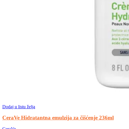
Dodaj u listu želja
CeraVe Hidratantna emulzija za čišćenje 236ml
CeraVe