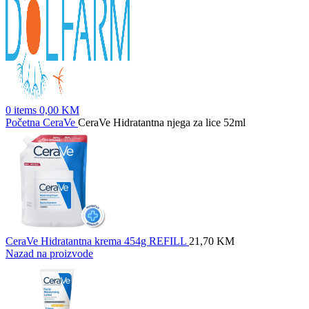
0
items
0,00
KM
Početna
CeraVe
CeraVe Hidratantna njega za lice 52ml
CeraVe Hidratantna krema 454g REFILL
21,70
KM
Nazad na proizvode