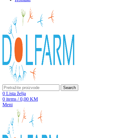
Search
0
Lista želja
0
items
/
0,00
KM
Meni