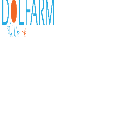
0
items
0,00
KM
Početna
CeraVe
CeraVe Hidratantna krema 177ml + Hidratantno ulje 
CeraVe Hidratanta gel krema 52ml + Pjenušavi gel za čišćenje 236ml
Nazad na proizvode