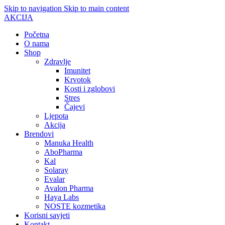
Skip to navigation
Skip to main content
AKCIJA
Početna
O nama
Shop
Zdravlje
Imunitet
Krvotok
Kosti i zglobovi
Stres
Čajevi
Ljepota
Akcija
Brendovi
Manuka Health
AboPharma
Kal
Solaray
Evalar
Avalon Pharma
Haya Labs
NOSTE kozmetika
Korisni savjeti
Kontakt