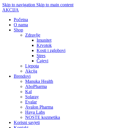
Skip to navigation
Skip to main content
AKCIJA
Početna
O nama
Shop
Zdravlje
Imunitet
Krvotok
Kosti i zglobovi
Stres
Čajevi
Ljepota
Akcija
Brendovi
Manuka Health
AboPharma
Kal
Solaray
Evalar
Avalon Pharma
Haya Labs
NOSTE kozmetika
Korisni savjeti
Kontakt