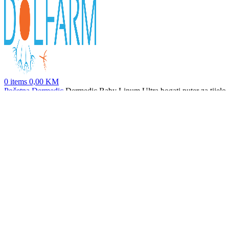
0
items
0,00
KM
Početna
Dermedic
Dermedic Baby Linum Ultra bogati puter za tijelo
Dermedic Baby Sunbrella Zaštitino mlijeko za djecu spf50, 100ml
46
Nazad na proizvode