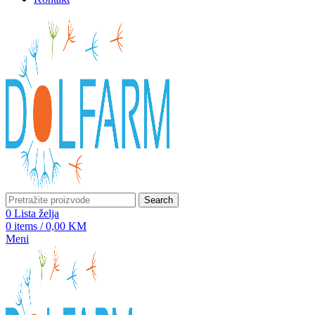
Search
0
Lista želja
0
items
/
0,00
KM
Meni