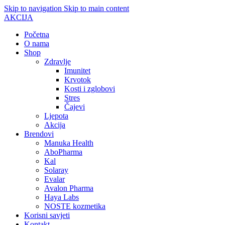
Skip to navigation
Skip to main content
AKCIJA
Početna
O nama
Shop
Zdravlje
Imunitet
Krvotok
Kosti i zglobovi
Stres
Čajevi
Ljepota
Akcija
Brendovi
Manuka Health
AboPharma
Kal
Solaray
Evalar
Avalon Pharma
Haya Labs
NOSTE kozmetika
Korisni savjeti
Kontakt