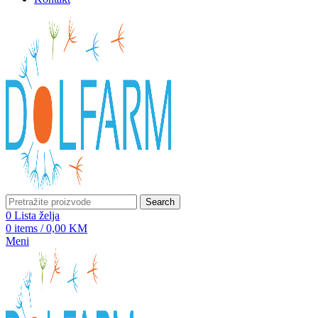
Search
0
Lista želja
0
items
/
0,00
KM
Meni