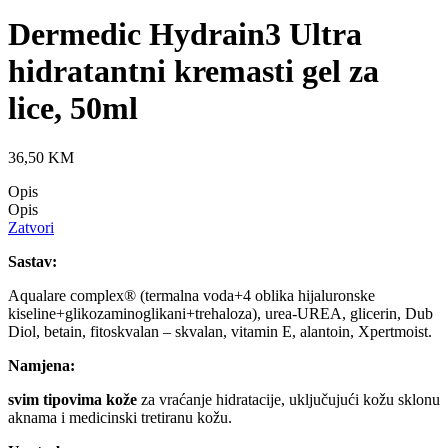
Dermedic Hydrain3 Ultra
hidratantni kremasti gel za
lice, 50ml
36,50
KM
Opis
Opis
Zatvori
Sastav:
Aqualare complex® (termalna voda+4 oblika hijaluronske
kiseline+glikozaminoglikani+trehaloza), urea-UREA, glicerin, Dub
Diol, betain, fitoskvalan – skvalan, vitamin E, alantoin, Xpertmoist.
Namjena:
svim tipovima kože
za vraćanje hidratacije, uključujući kožu sklonu
aknama i medicinski tretiranu kožu.