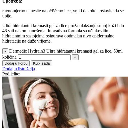
Upotreba:
ravnomjerno nanesite na očišćeno lice, vrat i dekolte i ostavite da se
upije.
Ultra hidratantni kremasti gel za lice pruža olakšanje suhoj koži i do
48 sati nakon nanošenja. Inovativna formula sa učinkovitim
hidratantnim sastojcima osigurava optimalan nivo epidermalne
hidratacije na duže vrijeme.
Dermedic Hydrain3 Ultra hidratantni kremasti gel za lice, 50ml
količina
Dodaj u korpu
Kupi sada
Dodaj u listu želja
Podijelite: