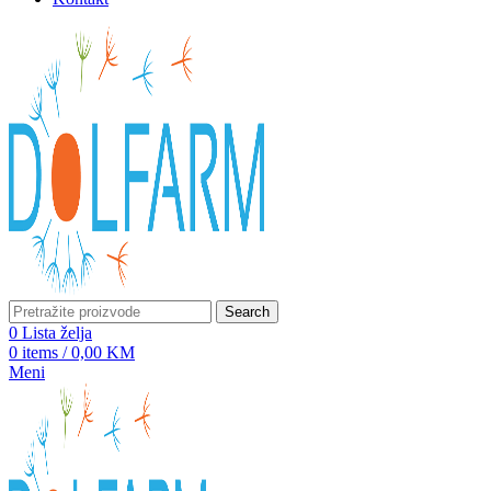
Search
0
Lista želja
0
items
/
0,00
KM
Meni