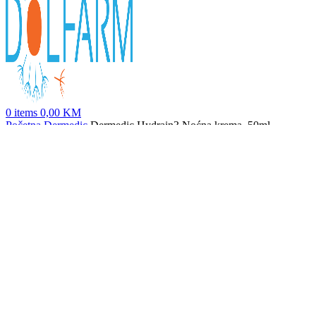
0
items
0,00
KM
Početna
Dermedic
Dermedic Hydrain3 Noćna krema, 50ml
Dermedic Hydrain3 Kremasti gel za čišćenje, 200ml
27,20
KM
Nazad na proizvode