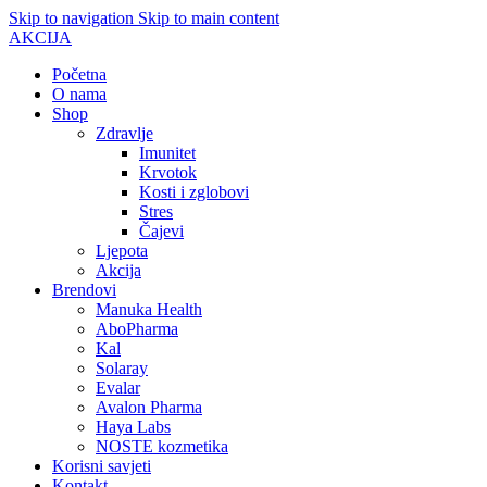
Skip to navigation
Skip to main content
AKCIJA
Početna
O nama
Shop
Zdravlje
Imunitet
Krvotok
Kosti i zglobovi
Stres
Čajevi
Ljepota
Akcija
Brendovi
Manuka Health
AboPharma
Kal
Solaray
Evalar
Avalon Pharma
Haya Labs
NOSTE kozmetika
Korisni savjeti
Kontakt