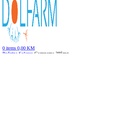
0
items
0,00
KM
Početna
Solaray
Gymnema 385mg
CranActin kapi 59 ml
57,50
KM
Nazad na proizvode