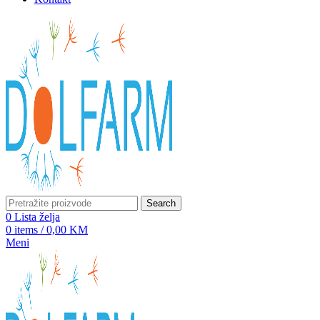
Search
0
Lista želja
0
items
/
0,00
KM
Meni