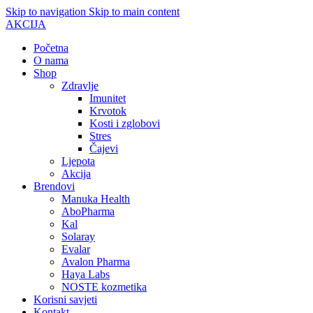
Skip to navigation
Skip to main content
AKCIJA
Početna
O nama
Shop
Zdravlje
Imunitet
Krvotok
Kosti i zglobovi
Stres
Čajevi
Ljepota
Akcija
Brendovi
Manuka Health
AboPharma
Kal
Solaray
Evalar
Avalon Pharma
Haya Labs
NOSTE kozmetika
Korisni savjeti
Kontakt