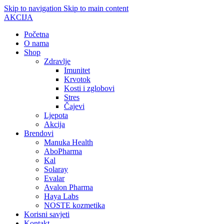
Skip to navigation
Skip to main content
AKCIJA
Početna
O nama
Shop
Zdravlje
Imunitet
Krvotok
Kosti i zglobovi
Stres
Čajevi
Ljepota
Akcija
Brendovi
Manuka Health
AboPharma
Kal
Solaray
Evalar
Avalon Pharma
Haya Labs
NOSTE kozmetika
Korisni savjeti
Kontakt