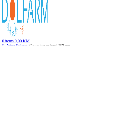
0
items
0,00
KM
Početna
Solaray
Green tea extract 250 mg
Rhodiola 100mg
41,60
KM
Nazad na proizvode