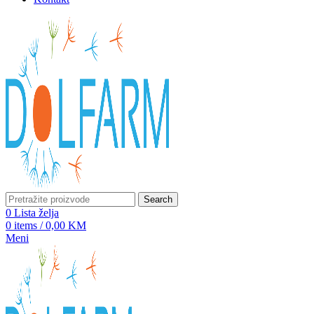
Search
0
Lista želja
0
items
/
0,00
KM
Meni