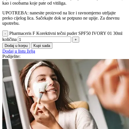
kao i osobama koje pate od vitiliga.
UPOTREBA: nanesite proizvod na lice i ravnomjerno utrljajte
preko cijelog lica. Sačekajte dok se potpuno ne upije. Za dnevnu
upotrebu.
Pharmaceris F Korektivni tečni puder SPF50 IVORY 01 30ml
količina
Dodaj u korpu
Kupi sada
Dodaj u listu želja
Podijelite: