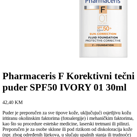
Pharmaceris F Korektivni tečni
puder SPF50 IVORY 01 30ml
42,40
KM
Puder je preporučen za sve tipove kože, uključujući osjetljivu kožu
iritiranu okolinskim faktorima (fotoalergije) i mehaničkim faktorima,
kao što su procedure estetske medicine, laserski tretmani ili pilinzi.
Preporučen je za osobe sklone ili pod rizikom od diskoloracija kože
(npr. zbog određenih lijekova, u slučaju upalnih stanja ili trudnoće)