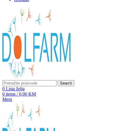
Search
0
Lista želja
0
items
/
0,00
KM
Meni