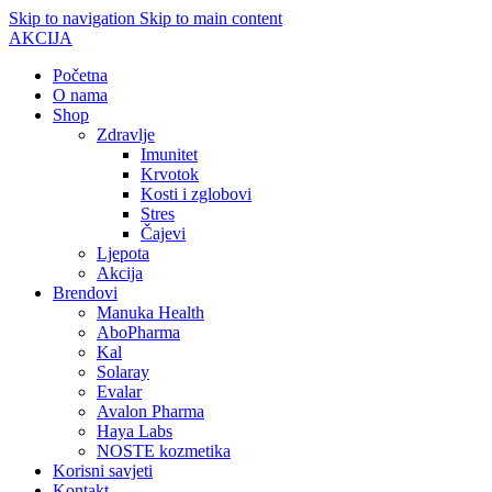
Skip to navigation
Skip to main content
AKCIJA
Početna
O nama
Shop
Zdravlje
Imunitet
Krvotok
Kosti i zglobovi
Stres
Čajevi
Ljepota
Akcija
Brendovi
Manuka Health
AboPharma
Kal
Solaray
Evalar
Avalon Pharma
Haya Labs
NOSTE kozmetika
Korisni savjeti
Kontakt