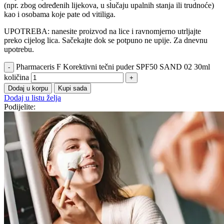
(npr. zbog određenih lijekova, u slučaju upalnih stanja ili trudnoće)
kao i osobama koje pate od vitiliga.
UPOTREBA: nanesite proizvod na lice i ravnomjerno utrljajte
preko cijelog lica. Sačekajte dok se potpuno ne upije. Za dnevnu
upotrebu.
Pharmaceris F Korektivni tečni puder SPF50 SAND 02 30ml
količina
Dodaj u korpu
Kupi sada
Dodaj u listu želja
Podijelite: