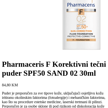
Pharmaceris F Korektivni tečni
puder SPF50 SAND 02 30ml
84,80
KM
Puder je preporučen za sve tipove kože, uključujući osjetljivu kožu
iritiranu okolinskim faktorima (fotoalergije) i mehaničkim faktorima,
kao što su procedure estetske medicine, laserski tretmani ili pilinzi.
Preporučen je za osobe sklone ili pod rizikom od diskoloracija kože