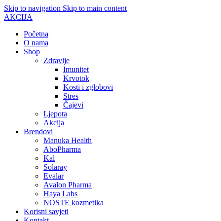
Skip to navigation
Skip to main content
AKCIJA
Početna
O nama
Shop
Zdravlje
Imunitet
Krvotok
Kosti i zglobovi
Stres
Čajevi
Ljepota
Akcija
Brendovi
Manuka Health
AboPharma
Kal
Solaray
Evalar
Avalon Pharma
Haya Labs
NOSTE kozmetika
Korisni savjeti
Kontakt