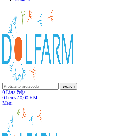
Search
0
Lista želja
0
items
/
0,00
KM
Meni