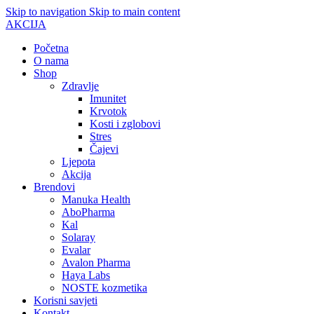
Skip to navigation
Skip to main content
AKCIJA
Početna
O nama
Shop
Zdravlje
Imunitet
Krvotok
Kosti i zglobovi
Stres
Čajevi
Ljepota
Akcija
Brendovi
Manuka Health
AboPharma
Kal
Solaray
Evalar
Avalon Pharma
Haya Labs
NOSTE kozmetika
Korisni savjeti
Kontakt