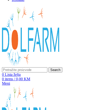
Search
0
Lista želja
0
items
/
0,00
KM
Meni