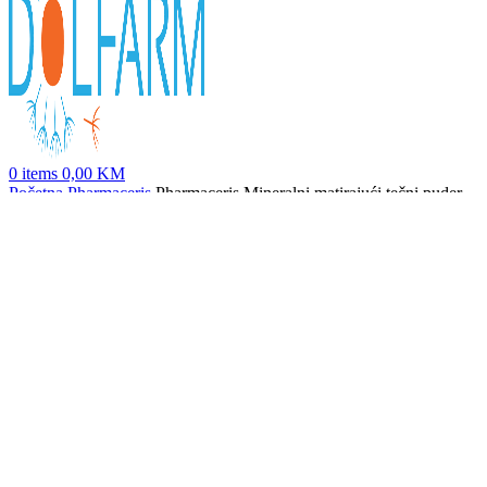
0
items
0,00
KM
Početna
Pharmaceris
Pharmaceris Mineralni matirajući tečni puder
30/10 Light 30ml
Pharmaceris W Meladermix Peel - Piling za diskolorizaciju kože
30ml
130,20
KM
Nazad na proizvode