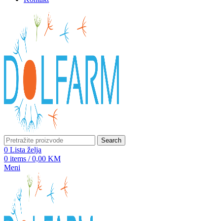
Search
0
Lista želja
0
items
/
0,00
KM
Meni