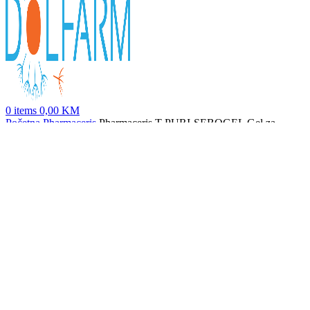
0
items
0,00
KM
Početna
Pharmaceris
Pharmaceris T PURI-SEBOGEL Gel za
dubinsko čišćenje lica 190 ml
Pharmacerius N Puri-Capilium umirujući gel 190ml
63,00
KM
Nazad na proizvode