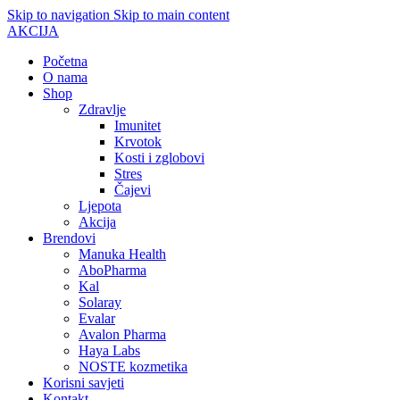
Skip to navigation
Skip to main content
AKCIJA
Početna
O nama
Shop
Zdravlje
Imunitet
Krvotok
Kosti i zglobovi
Stres
Čajevi
Ljepota
Akcija
Brendovi
Manuka Health
AboPharma
Kal
Solaray
Evalar
Avalon Pharma
Haya Labs
NOSTE kozmetika
Korisni savjeti
Kontakt