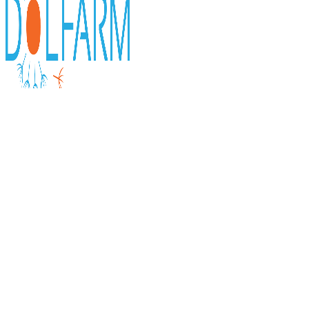
0
items
0,00
KM
Početna
Solaray
Calcium Citrate D3 90 cps
Bio Cink 15 mg a'100 cps
25,10
KM
Nazad na proizvode