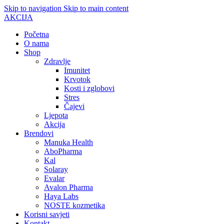
Skip to navigation
Skip to main content
AKCIJA
Početna
O nama
Shop
Zdravlje
Imunitet
Krvotok
Kosti i zglobovi
Stres
Čajevi
Ljepota
Akcija
Brendovi
Manuka Health
AboPharma
Kal
Solaray
Evalar
Avalon Pharma
Haya Labs
NOSTE kozmetika
Korisni savjeti
Kontakt