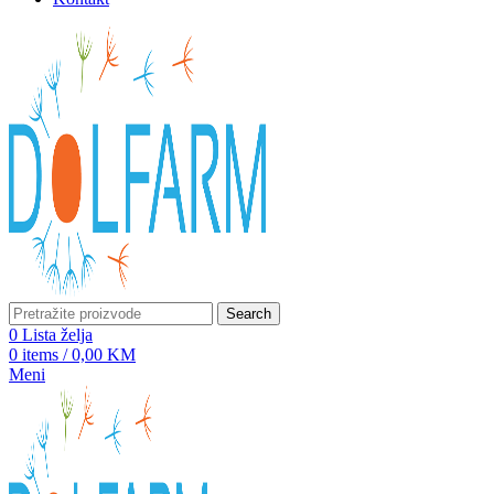
Search
0
Lista želja
0
items
/
0,00
KM
Meni