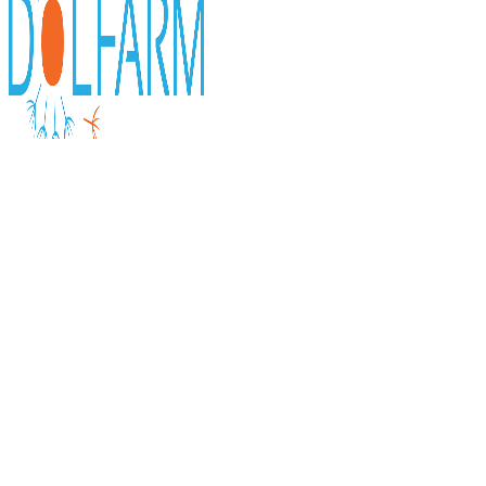
0
items
0,00
KM
Početna
Manuka Health
MANUKA BLEMISH SPOT GEL
Nature's Life Kalcij Magnezij 473ml
68,50
KM
Nazad na proizvode