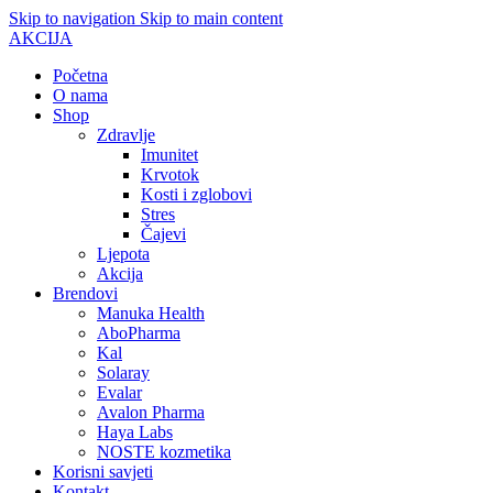
Skip to navigation
Skip to main content
AKCIJA
Početna
O nama
Shop
Zdravlje
Imunitet
Krvotok
Kosti i zglobovi
Stres
Čajevi
Ljepota
Akcija
Brendovi
Manuka Health
AboPharma
Kal
Solaray
Evalar
Avalon Pharma
Haya Labs
NOSTE kozmetika
Korisni savjeti
Kontakt