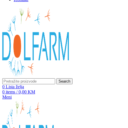
Search
0
Lista želja
0
items
/
0,00
KM
Meni