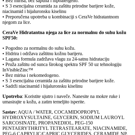
• Bez mirisa, bez sapuna i hipoalergeno.
• S 3 esencijalna ceramida za zaštitu prirodne barijere kože,
niacinamid i hijaluronsku kiselinu
• Preporučena upotreba u kombinaciji s CeraVe hidratantnom
njegom za lice.
CeraVe Hidratantna njega za lice za normalnu do suhu kožu
SPF50:
• Pogodno za normalnu do suhu kožu.
• Hidrira i održava zaštitnu kožnu barijeru.
• Lagana formula zadržava vlagu za 24-satnu hidrataciju
• Pruža zaštitu od sunca širokog spektra SPF 50 uz tehnologiju
InVisibleZinc™
• Bez mirisa i nekomedogeno.
• S 3 esencijalna ceramida za zaštitu prirodne barijere kože.
• Sadrži niacinamid i hijaluronsku kiselinu
Upotreba
: Koristite ujutro i naveče. Nanesite na mokre ruke i
umasirajte u kožu, a zatim temeljito isperite.
Sastav
: AQUA / WATER, COCAMIDOPROPYL
HYDROXYSULTAINE, GLYCERIN, SODIUM LAUROYL
SARCOSINATE, PROPANEDIOL, PEG-150
PENTAERYTHRITYL TETRASTEARATE, NIACINAMIDE,
PEG-6 CAPRYLIC/CAPRIC GLYCERIDES, CERAMIDE NP,