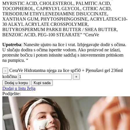
MYRISTIC ACID, CHOLESTEROL, PALMITIC ACID,
TOCOPHEROL, CAPRYLYL GLYCOL, CITRIC ACID,
TRISODIUM ETHYLENEDIAMINE DISUCCINATE,
XANTHAN GUM, PHYTOSPHINGOSINE, ACRYLATES/C10-
30 ALKYL ACRYLATE CROSSPOLYMER,
BUTYROSPERMUM PARKII BUTTER / SHEA BUTTER,
BENZOIC ACID, PEG-100 STEARATE” “CeraVe
Upotreba
: Nanesite ujutro na lice i vrat. Izbjegavajte dodir s očima.
U slučaju dodira s očima isperite vodom. Ako proizvod ne izlazi,
protresite bočicu i potom istisnite sadržaj s istovremenim pritiskom
na pumpicu. “
CeraVe Hidratantna njega za lice spf50 + Pjenušavi gel 236ml
količina
Dodaj u korpu
Kupi sada
Dodaj u listu želja
Podijelite: