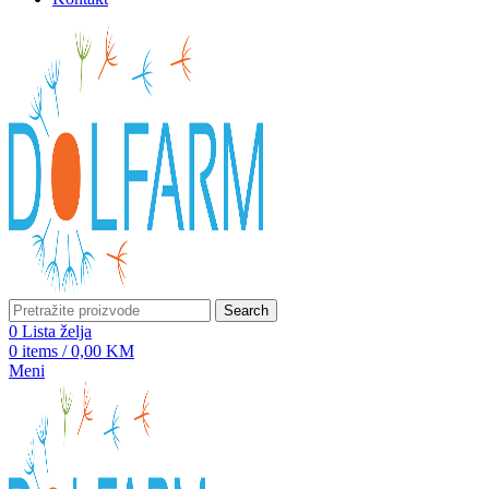
Search
0
Lista želja
0
items
/
0,00
KM
Meni