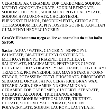
CERAMIDE AP, CERAMIDE EOP, CARBOMER, SODIUM
METHYL COCOYL TAURATE, SODIUM BENZOATE,
SODIUM CHLORIDE, SODIUM LAUROYL LACTYLATE,
SODIUM HYALURONATE, CHOLESTEROL,
PHENOXYETHANOL, DISODIUM EDTA, CITRIC ACID,
TETRASODIUM EDTA, PHYTOSPHINGOSINE, XANTHAN
GUM, ETHYLHEXYLGLYCERIN
CeraVe Hidratantna njega za lice za normalnu do suhu kožu
SPF50:
Sastav
: AQUA / WATER, GLYCERIN, ISOPROPYL
PALMITATE, BIS-ETHYLHEXYLOXYPHENOL
METHOXYPHENYL TRIAZINE, ETHYLHEXYL
SALICYLATE, NIACINAMIDE, PENTYLENE GLYCOL,
BUTYL METHOXYDIBENZOYLMETHANE, ETHYLHEXYL
TRIAZONE, PROPANEDIOL, ZEA MAYS STARCH / CORN
STARCH, POTASSIUM CETYL PHOSPHATE, DIISOPROPYL
SEBACATE, ORYZA SATIVA CERA / RICE BRAN WAX,
STEARIC ACID, CERAMIDE NP, CERAMIDE AP,
CERAMIDE EOP, CARBOMER, GLYCERYL STEARATE,
CETEARYL ALCOHOL, TRIETHANOLAMINE,
BEHENTRIMONIUM METHOSULFATE, TRIETHYL
CITRATE, SODIUM HYALURONATE, SODIUM
POLYACRYLATE, SODIUM LAUROYL LACTYLATE,