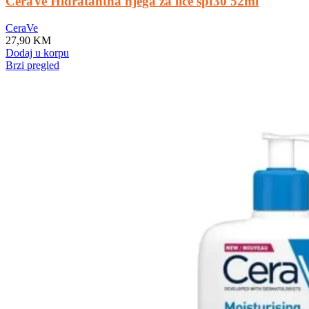
CeraVe Hidratantna njega za lice spf30 52ml
CeraVe
27,90
KM
Dodaj u korpu
Brzi pregled