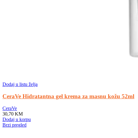
Dodaj u listu želja
CeraVe Hidratantna gel krema za masnu kožu 52ml
CeraVe
30,70
KM
Dodaj u korpu
Brzi pregled