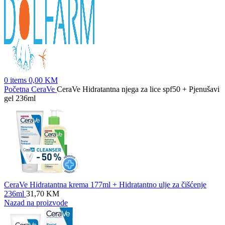
0
items
0,00
KM
Početna
CeraVe
CeraVe Hidratantna njega za lice spf50 + Pjenušavi
gel 236ml
CeraVe Hidratantna krema 177ml + Hidratantno ulje za čišćenje
236ml
31,70
KM
Nazad na proizvode