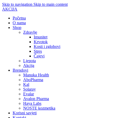
Skip to navigation
Skip to main content
AKCIJA
Početna
O nama
Shop
Zdravlje
Imunitet
Krvotok
Kosti i zglobovi
Stres
Čajevi
Ljepota
Akcija
Brendovi
Manuka Health
AboPharma
Kal
Solaray
Evalar
Avalon Pharma
Haya Labs
NOSTE kozmetika
Korisni savjeti
Kontakt