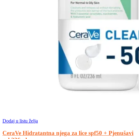
Dodaj u listu želja
CeraVe Hidratantna njega za lice spf50 + Pjenušavi