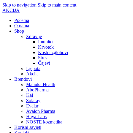
Skip to navigation
Skip to main content
AKCIJA
Početna
O nama
Shop
Zdravlje
Imunitet
Krvotok
Kosti i zglobovi
Stres
Čajevi
Ljepota
Akcija
Brendovi
Manuka Health
AboPharma
Kal
Solaray
Evalar
Avalon Pharma
Haya Labs
NOSTE kozmetika
Korisni savjeti
Kontakt