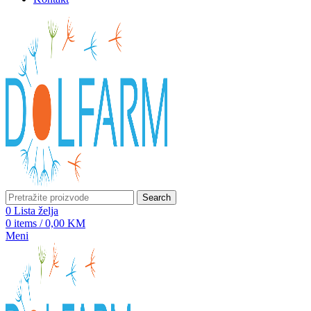
Search
0
Lista želja
0
items
/
0,00
KM
Meni