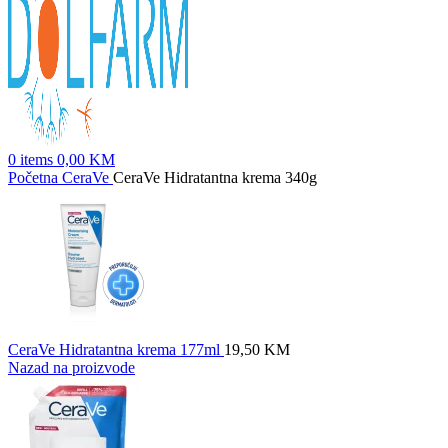
0
items
0,00
KM
Početna
CeraVe
CeraVe Hidratantna krema 340g
CeraVe Hidratantna krema 177ml
19,50
KM
Nazad na proizvode