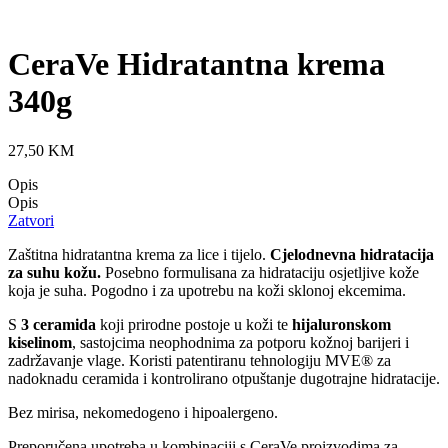
CeraVe Hidratantna krema
340g
27,50
KM
Opis
Opis
Zatvori
Zaštitna hidratantna krema za lice i tijelo.
Cjelodnevna hidratacija
za suhu kožu.
Posebno formulisana za hidrataciju osjetljive kože
koja je suha. Pogodno i za upotrebu na koži sklonoj ekcemima.
S
3 ceramida
koji prirodne postoje u koži te
hijaluronskom
kiselinom
, sastojcima neophodnima za potporu kožnoj barijeri i
zadržavanje vlage. Koristi patentiranu tehnologiju MVE® za
nadoknadu ceramida i kontrolirano otpuštanje dugotrajne hidratacije.
Bez mirisa, nekomedogeno i hipoalergeno.
Preporučena upotreba u kombinaciji s CeraVe proizvodima za