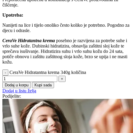
čišćenje.
Upotreba:
Nanijeti na lice i tijelo onoliko često koliko je potrebno. Pogodno za
djecu i odrasle.
CeraVe Hidratantna krema
posebno je razvijena za potrebe suhe i
vrlo suhe kože. Dubinski hidratizira, obnavlja zaštitni sloj kože te
sprečava isušivanje. Hidratizira suhu i vrlo suhu kožu do 24 sata,
potiče obnovu i zaštitu zaštitnog sloja kože, brzo se upija i ne masti
kožu.
CeraVe Hidratantna krema 340g količina
Dodaj u korpu
Kupi sada
Dodaj u listu želja
Podijelite: