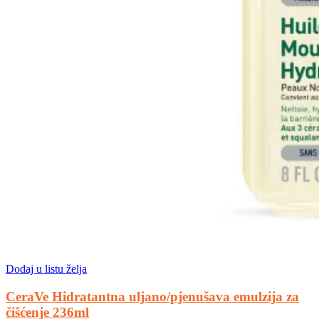
Dodaj u listu želja
CeraVe Hidratantna uljano/pjenušava emulzija za
čišćenje 236ml