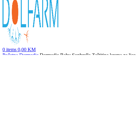
0
items
0,00
KM
Početna
Dermedic
Dermedic Baby Sunbrella Zaštitina krema za lice
za djecu spf50, 50ml
Dermedic Baby Sunbrella Zaštitino mlijeko u spreju za djecu spf50,
150ml
49,90
KM
Nazad na proizvode