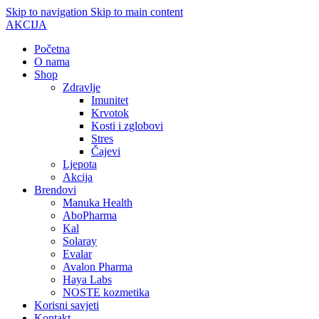
Skip to navigation
Skip to main content
AKCIJA
Početna
O nama
Shop
Zdravlje
Imunitet
Krvotok
Kosti i zglobovi
Stres
Čajevi
Ljepota
Akcija
Brendovi
Manuka Health
AboPharma
Kal
Solaray
Evalar
Avalon Pharma
Haya Labs
NOSTE kozmetika
Korisni savjeti
Kontakt