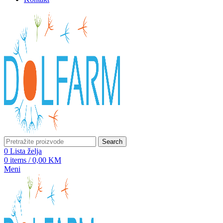
Search
0
Lista želja
0
items
/
0,00
KM
Meni