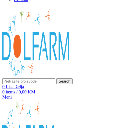
Search
0
Lista želja
0
items
/
0,00
KM
Meni