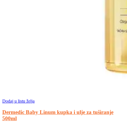
Dodaj u listu želja
Dermedic Baby Linum kupka i ulje za tuširanje
500ml