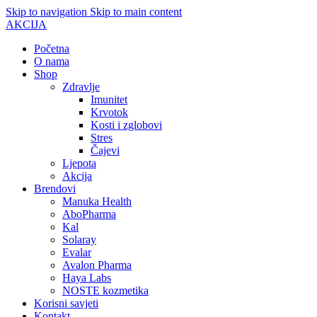
Skip to navigation
Skip to main content
AKCIJA
Početna
O nama
Shop
Zdravlje
Imunitet
Krvotok
Kosti i zglobovi
Stres
Čajevi
Ljepota
Akcija
Brendovi
Manuka Health
AboPharma
Kal
Solaray
Evalar
Avalon Pharma
Haya Labs
NOSTE kozmetika
Korisni savjeti
Kontakt