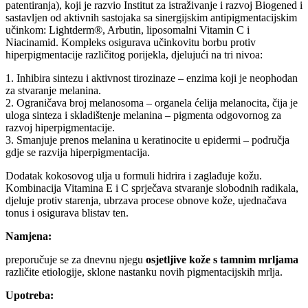
patentiranja), koji je razvio Institut za istraživanje i razvoj Biogened i
sastavljen od aktivnih sastojaka sa sinergijskim antipigmentacijskim
učinkom: Lightderm®, Arbutin, liposomalni Vitamin C i
Niacinamid. Kompleks osigurava učinkovitu borbu protiv
hiperpigmentacije različitog porijekla, djelujući na tri nivoa:
1. Inhibira sintezu i aktivnost tirozinaze – enzima koji je neophodan
za stvaranje melanina.
2. Ograničava broj melanosoma – organela ćelija melanocita, čija je
uloga sinteza i skladištenje melanina – pigmenta odgovornog za
razvoj hiperpigmentacije.
3. Smanjuje prenos melanina u keratinocite u epidermi – područja
gdje se razvija hiperpigmentacija.
Dodatak kokosovog ulja u formuli hidrira i zaglađuje kožu.
Kombinacija Vitamina E i C sprječava stvaranje slobodnih radikala,
djeluje protiv starenja, ubrzava procese obnove kože, ujednačava
tonus i osigurava blistav ten.
Namjena:
preporučuje se za dnevnu njegu
osjetljive kože s tamnim mrljama
različite etiologije, sklone nastanku novih pigmentacijskih mrlja.
Upotreba: