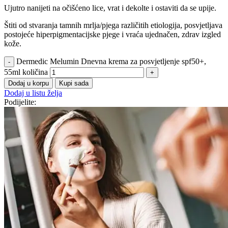
Ujutro nanijeti na očišćeno lice, vrat i dekolte i ostaviti da se upije.
Štiti od stvaranja tamnih mrlja/pjega različitih etiologija, posvjetljava
postojeće hiperpigmentacijske pjege i vraća ujednačen, zdrav izgled
kože.
Dermedic Melumin Dnevna krema za posvjetljenje spf50+,
55ml količina
Dodaj u korpu
Kupi sada
Dodaj u listu želja
Podijelite: