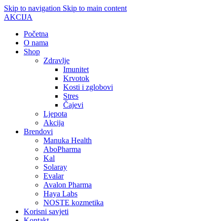
Skip to navigation
Skip to main content
AKCIJA
Početna
O nama
Shop
Zdravlje
Imunitet
Krvotok
Kosti i zglobovi
Stres
Čajevi
Ljepota
Akcija
Brendovi
Manuka Health
AboPharma
Kal
Solaray
Evalar
Avalon Pharma
Haya Labs
NOSTE kozmetika
Korisni savjeti
Kontakt