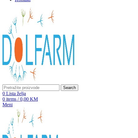
Search
0
Lista želja
0
items
/
0,00
KM
Meni