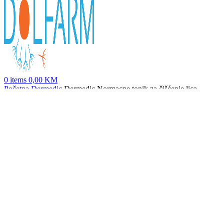
0
items
0,00
KM
Početna
Dermedic
Dermedic Normacne tonik za čišćenje lica,
200ml
Dermedic Normacne antibakterijski gel za čišćenje, 200ml
28,90
KM
Nazad na proizvode