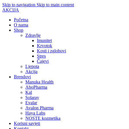
Skip to navigation
Skip to main content
AKCIJA
Početna
O nama
Shop
Zdravlje
Imunitet
Krvotok
Kosti i zglobovi
Stres
Čajevi
Ljepota
Akcija
Brendovi
Manuka Health
AboPharma
Kal
Solaray
Evalar
Avalon Pharma
Haya Labs
NOSTE kozmetika
Korisni savjeti
Kontakt