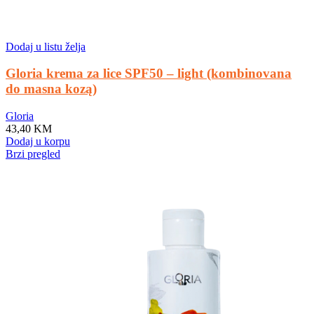
Dodaj u listu želja
Gloria krema za lice SPF50 – light (kombinovana
do masna kozą)
Gloria
43,40
KM
Dodaj u korpu
Brzi pregled