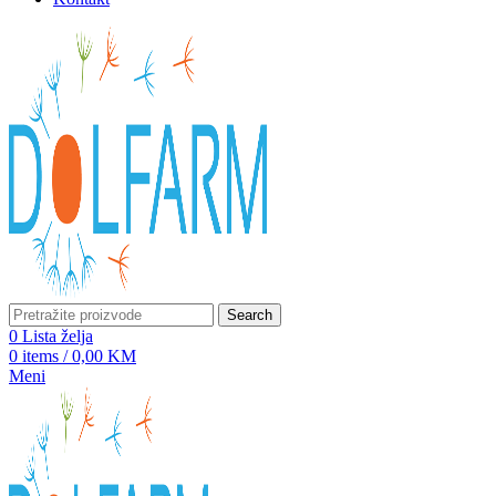
Search
0
Lista želja
0
items
/
0,00
KM
Meni