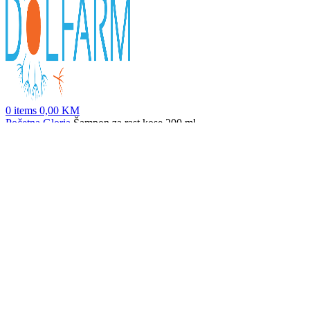
0
items
0,00
KM
Početna
Gloria
Šampon za rast kose 200 ml
THIOMUCASE FORTE GEL
45,70
KM
Nazad na proizvode