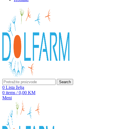
Search
0
Lista želja
0
items
/
0,00
KM
Meni