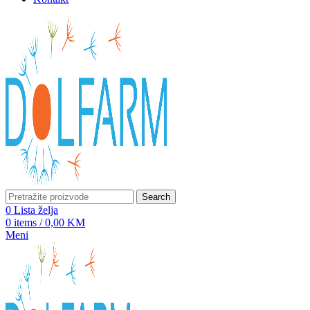
Search
0
Lista želja
0
items
/
0,00
KM
Meni