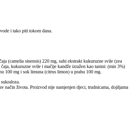
 vode i tako piti tokom dana.
g čaja (camelia sinensis) 220 mg, suhi ekstrakt kukuruzne svile (zea
g čaja, kukuruzne svile i mačije kandže izražen kao tanini: (min 3%)
rahu 100 mg i sok limuna (citrus limon) u prahu 100 mg.
 sukraloza.
v način života. Proizvod nije namjenjen djeci, trudnicama, dojiljama