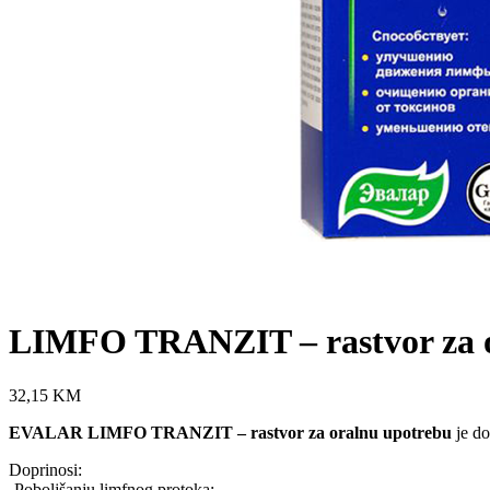
LIMFO TRANZIT – rastvor za o
32,15
KM
EVALAR LIMFO TRANZIT – rastvor za oralnu upotrebu
je do
Doprinosi:
-Poboljšanju limfnog protoka;