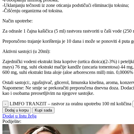
-Uklanjanju tečnosti iz zone oticanja podstičući eliminaciju toksina;
-Čišćenju organizma od toksina.
Način upotrebe:
Za odrasle 1 čajna kašičica (5 ml) rastvora rastvoriti u čaši vode (250
Preporučeno trajanje korištenja je 10 dana i može se ponoviti 4 puta g
Aktivni sastojci (u 20ml):
Zajednički vodeni ekstrakt lista koprive (urtica dioica)(2-3%) i petelj
mays) 76 mg, suhi ekstrakt mačije kandže (uncaria tomentosa) 44 mg, uk
600 mg, suhi ekstrakt lista aloje (aloe arborescens mill) min. 0,0006%
Ostali sastojci:, zgušnjivač, glicerol, limunska kiselina, aroma, konze
Napomene: Ne smije se prekoračiti preporučena dnevna doza. Dodaci is
kao i osobama preosetljivim na njegove sastojke.
LIMFO TRANZIT – rastvor za oralnu upotrebu 100 ml količina
Dodaj u korpu
Kupi sada
Dodaj u listu želja
Podijelite: