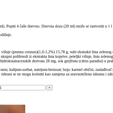
 ml). Popiti 4 čaše dnevno. Dnevna doza (20 ml) može se rastvoriti u 1 l
odišnje.
ki višnje (prunus cerasus)(1,0-1,2%) 15,78 g, suhi ekstrakti lista zeleno
upni polifenoli iz ekstrakta lista koprive, peteljki višnje, lista zeleno
 hidroksiatracenskih derivata 28 mg, sok grejfruta (citrus paradisi) u p
rvansi, kalijum-sorbat, natrijum-benzoat; boja: karmel obični, zaslađivač:
hrani se ne mogu koristiti kao zamjena za uravnoteženu ishranu i zdra