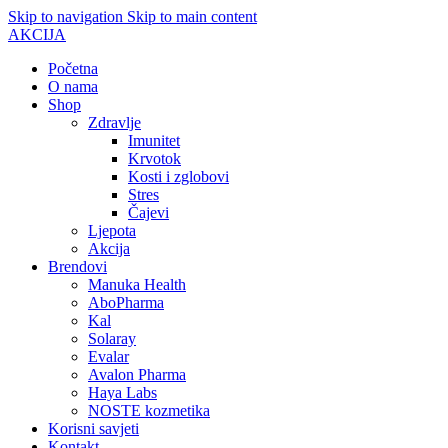
Skip to navigation
Skip to main content
AKCIJA
Početna
O nama
Shop
Zdravlje
Imunitet
Krvotok
Kosti i zglobovi
Stres
Čajevi
Ljepota
Akcija
Brendovi
Manuka Health
AboPharma
Kal
Solaray
Evalar
Avalon Pharma
Haya Labs
NOSTE kozmetika
Korisni savjeti
Kontakt