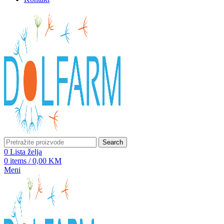
Search
0
Lista želja
0
items
/
0,00
KM
Meni