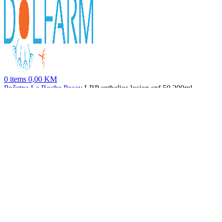
0
items
0,00
KM
Početna
La Roche Posay
LRP anthelios losion spf 50 200ml
Lrp anthelios dermo-ped spf 50+ 200ml
49,90
KM
Nazad na proizvode