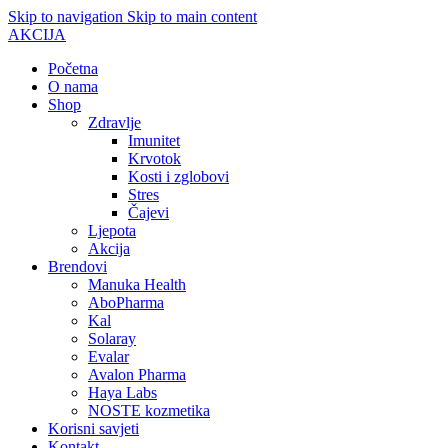
Skip to navigation
Skip to main content
AKCIJA
Početna
O nama
Shop
Zdravlje
Imunitet
Krvotok
Kosti i zglobovi
Stres
Čajevi
Ljepota
Akcija
Brendovi
Manuka Health
AboPharma
Kal
Solaray
Evalar
Avalon Pharma
Haya Labs
NOSTE kozmetika
Korisni savjeti
Kontakt