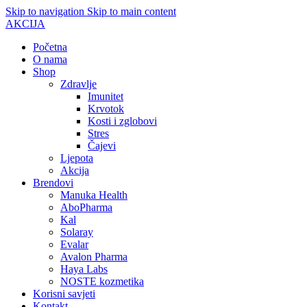
Skip to navigation
Skip to main content
AKCIJA
Početna
O nama
Shop
Zdravlje
Imunitet
Krvotok
Kosti i zglobovi
Stres
Čajevi
Ljepota
Akcija
Brendovi
Manuka Health
AboPharma
Kal
Solaray
Evalar
Avalon Pharma
Haya Labs
NOSTE kozmetika
Korisni savjeti
Kontakt