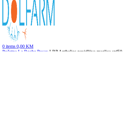
0
items
0,00
KM
Početna
La Roche Posay
LRP Anthelios nevidljiva maglica spf50
duopack 2x75ml
LRP Anthelios nevidljiva maglica spf50 200ml
59,50
KM
Nazad na proizvode