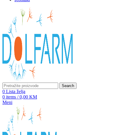
Search
0
Lista želja
0
items
/
0,00
KM
Meni