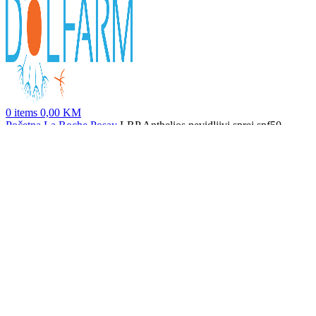
0
items
0,00
KM
Početna
La Roche Posay
LRP Anthelios nevidljivi sprej spf50
duopack 2x200ml
LRP nevidljivi sprej spf50 200ml
47,90
KM
Nazad na proizvode