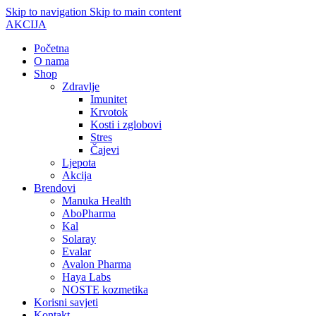
Skip to navigation
Skip to main content
AKCIJA
Početna
O nama
Shop
Zdravlje
Imunitet
Krvotok
Kosti i zglobovi
Stres
Čajevi
Ljepota
Akcija
Brendovi
Manuka Health
AboPharma
Kal
Solaray
Evalar
Avalon Pharma
Haya Labs
NOSTE kozmetika
Korisni savjeti
Kontakt