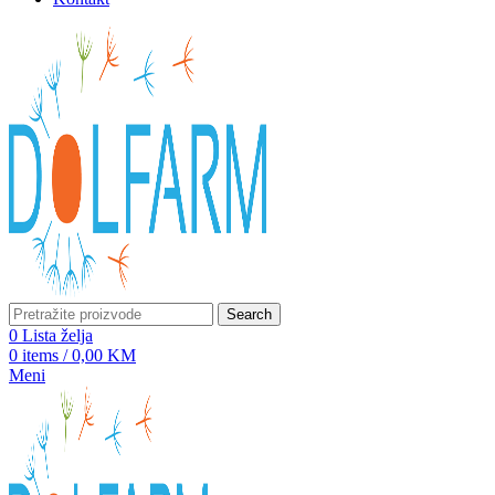
Search
0
Lista želja
0
items
/
0,00
KM
Meni