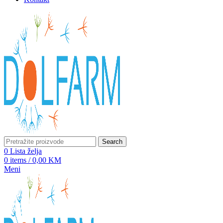
Search
0
Lista želja
0
items
/
0,00
KM
Meni