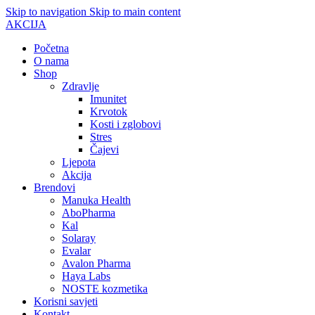
Skip to navigation
Skip to main content
AKCIJA
Početna
O nama
Shop
Zdravlje
Imunitet
Krvotok
Kosti i zglobovi
Stres
Čajevi
Ljepota
Akcija
Brendovi
Manuka Health
AboPharma
Kal
Solaray
Evalar
Avalon Pharma
Haya Labs
NOSTE kozmetika
Korisni savjeti
Kontakt