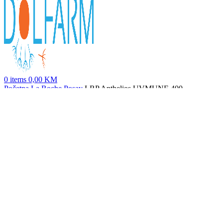
0
items
0,00
KM
Početna
La Roche Posay
LRP Anthelios UVMUNE 400
Hidratantna krema spf50+ 50ml
LRP Anthelios Age Correct spf50, 50ml
56,00
KM
Nazad na proizvode