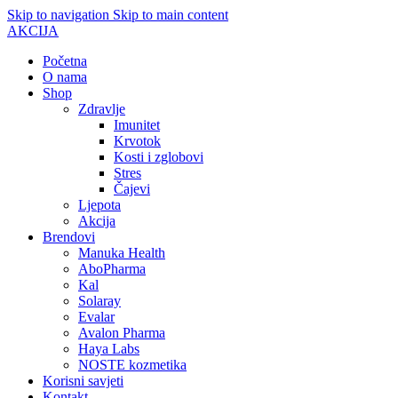
Skip to navigation
Skip to main content
AKCIJA
Početna
O nama
Shop
Zdravlje
Imunitet
Krvotok
Kosti i zglobovi
Stres
Čajevi
Ljepota
Akcija
Brendovi
Manuka Health
AboPharma
Kal
Solaray
Evalar
Avalon Pharma
Haya Labs
NOSTE kozmetika
Korisni savjeti
Kontakt