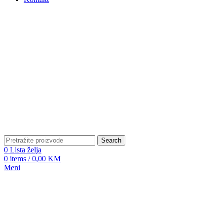
Search
0
Lista želja
0
items
/
0,00
KM
Meni