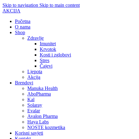
Skip to navigation
Skip to main content
AKCIJA
Početna
O nama
Shop
Zdravlje
Imunitet
Krvotok
Kosti i zglobovi
Stres
Čajevi
Ljepota
Akcija
Brendovi
Manuka Health
AboPharma
Kal
Solaray
Evalar
Avalon Pharma
Haya Labs
NOSTE kozmetika
Korisni savjeti
Kontakt