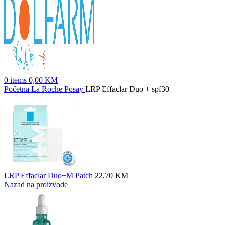
0
items
0,00
KM
Početna
La Roche Posay
LRP Effaclar Duo + spf30
LRP Effaclar Duo+M Patch
22,70
KM
Nazad na proizvode