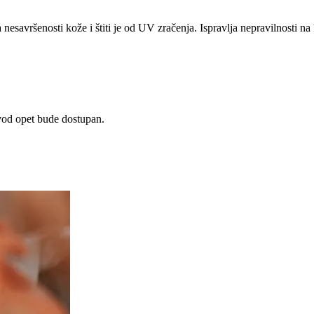
esavršenosti kože i štiti je od UV zračenja. Ispravlja nepravilnosti na
zvod opet bude dostupan.