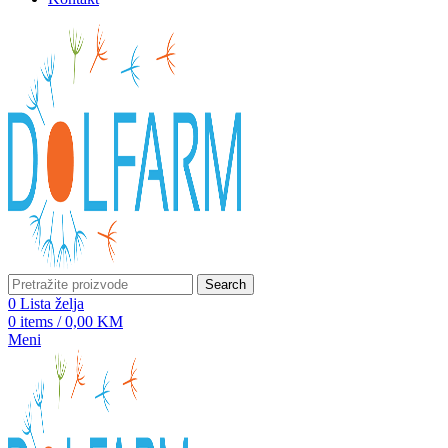
Search
0
Lista želja
0
items
/
0,00
KM
Meni