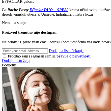
EFFACLAR gelom.
La Roche Posay
Effaclar DUO + SPF30
krema učinkovito ublažava n
drugih vanjskih utjecaja. Umiruje, hidratizira i matira kožu
Nema na stanju
Proizvod trenutno nije dostupan.
Ne brinite! Upišite vašu email adresu i obavijestićemo vas kada proi
Dodaj na listu čekanja
Pročitao sam i saglasan sam sa
pravila o privatnosti
Dodaj u listu želja
Podijelite: