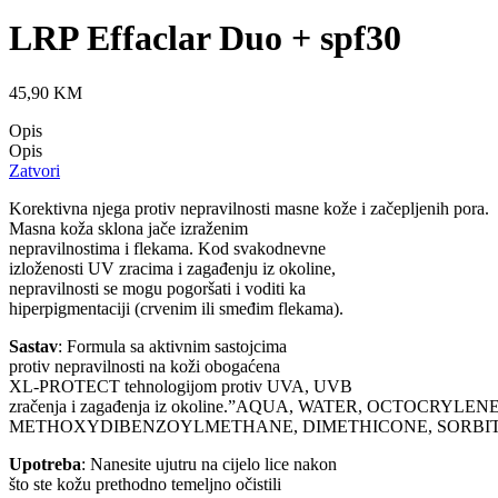
LRP Effaclar Duo + spf30
45,90
KM
Opis
Opis
Zatvori
Korektivna njega protiv nepravilnosti masne kože i začepljenih pora.
Masna koža sklona jače izraženim
nepravilnostima i flekama. Kod svakodnevne
izloženosti UV zracima i zagađenju iz okoline,
nepravilnosti se mogu pogoršati i voditi ka
hiperpigmentaciji (crvenim ili smeđim flekama).
Sastav
: Formula sa aktivnim sastojcima
protiv nepravilnosti na koži obogaćena
XL-PROTECT tehnologijom protiv UVA, UVB
zračenja i zagađenja iz okoline.”AQUA, WATER, OCTO
METHOXYDIBENZOYLMETHANE, DIMETHICONE, SORBITA
Upotreba
: Nanesite ujutru na cijelo lice nakon
što ste kožu prethodno temeljno očistili