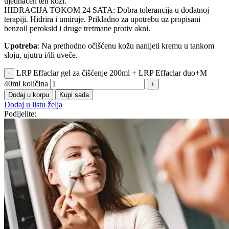
ujednačen ten koži.
HIDRACIJA TOKOM 24 SATA: Dobra tolerancija u dodatnoj
terapiji. Hidrira i umiruje. Prikladno za upotrebu uz propisani
benzoil peroksid i druge tretmane protiv akni.
Upotreba
: Na prethodno očišćenu kožu nanijeti kremu u tankom
sloju, ujutru i/ili uveče.
LRP Effaclar gel za čišćenje 200ml + LRP Effaclar duo+M
40ml količina
Dodaj u korpu
Kupi sada
Dodaj u listu želja
Podijelite: