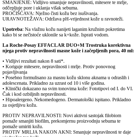
SMANJENJE: Vidljivo smanjuje nepravilnosti, mitesere te mrlje,
odčepljuje pore i uklanja višak sebuma.
PROČIŠĆAVA: Nježno čisti kožu bez isušivanja.
URAVNOTEŽAVA: Održava pH-vrijednost kože u ravnoteži.
Upotreba
: Na vlažnu kožu nanijeti laganim kružnim pokretima
kako bi se nečistoće uklonile sa k+kože. Isprati vodom.
La Roche-Posay EFFACLAR DUO+M Trostruka korektivna
njega protiv nepravilnosti masne kože i začepljenih pora, 40 ml:
• Vidljivi rezultati nakon 8 sati*.
• Koriguje mitesere, nepravilnosti i mrlje. Protiv ponovnog
pojavljivanja
• Posebno formulisano za masnu kožu sklonu aknama u odraslih i
adolescenata. Prikladno za uzrast od 10 i više godina.
• Klinički dokazano na svim tonovima kože: Fototipovi od I. do VI.
Čak i kod ozbiljnih nepravilnosti.
• Hipoalergeno. Nekomedogeno. Dermatološki ispitano. Prikladno
za osjetljivu kožu.
PROTIV NEPRAVILNOSTI: Novi aktivni sastojak filobiom
pomaže smanjiti biofilm, prekomjernu proizvodnju sebuma te
pomaže umiriti kožu.
PROTIV MRLJA NAKON AKNI: Smanjuje nepravilnosti te daje