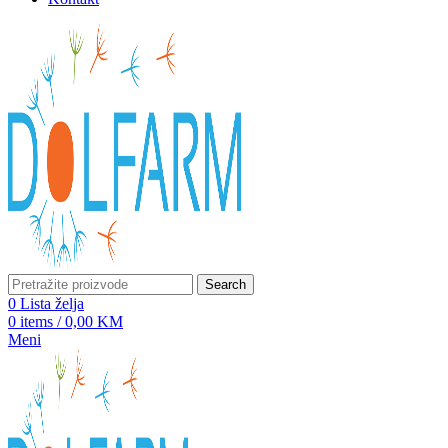
Search
0
Lista želja
0
items
/
0,00
KM
Meni