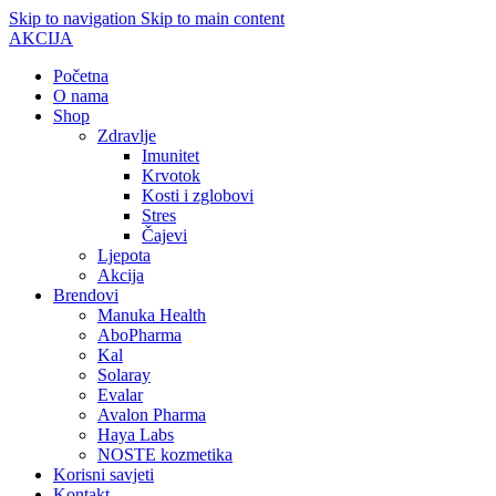
Skip to navigation
Skip to main content
AKCIJA
Početna
O nama
Shop
Zdravlje
Imunitet
Krvotok
Kosti i zglobovi
Stres
Čajevi
Ljepota
Akcija
Brendovi
Manuka Health
AboPharma
Kal
Solaray
Evalar
Avalon Pharma
Haya Labs
NOSTE kozmetika
Korisni savjeti
Kontakt