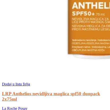
Dodaj u listu želja
LRP Anthelios nevidljiva maglica spf50 duopack
2x75ml
La Roche Posay