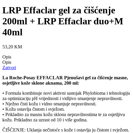
LRP Effaclar gel za čišćenje
200ml + LRP Effaclar duo+M
40ml
53,20
KM
Opis
Opis
Zatvori
La Roche-Posay EFFACLAR Pjenušavi gel za čišćenje masne,
osjetljive kože sklone aknama, 200 ml:
• Formula kombinuje novi aktivni sastojak Phylobioma i tehnologiju
za optimizaciju pH vrijednosti i vidljivo smanjenje nepravilnosti.
• Nježno čisti kožu i vidno smanjuje nepravilnosti.
• Kožu ostavlja čistom i svježom.
• Prikladno za masnu kožu sklonu nepravilnostima te za osjetljivu
kožu. Prikladno za uzrast od 10 i više godina.
ČIŠĆENJE: Uklanja nečistoće s kože i ostavlja ju čistom i svježom.