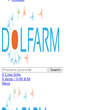
Search
0
Lista želja
0
items
/
0,00
KM
Meni