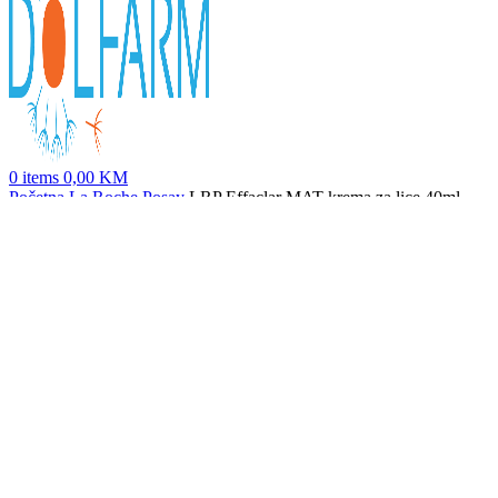
0
items
0,00
KM
Početna
La Roche Posay
LRP Effaclar MAT krema za lice 40ml
LRP Effaclar serum 30ml
68,30
KM
Nazad na proizvode