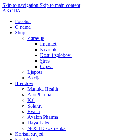
Skip to navigation
Skip to main content
AKCIJA
Početna
O nama
Shop
Zdravlje
Imunitet
Krvotok
Kosti i zglobovi
Stres
Čajevi
Ljepota
Akcija
Brendovi
Manuka Health
AboPharma
Kal
Solaray
Evalar
Avalon Pharma
Haya Labs
NOSTE kozmetika
Korisni savjeti
Kontakt