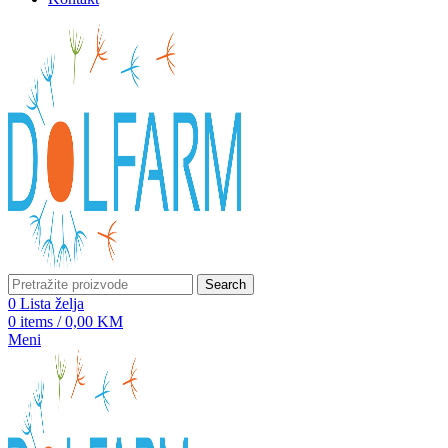
Search
0
Lista želja
0
items
/
0,00
KM
Meni