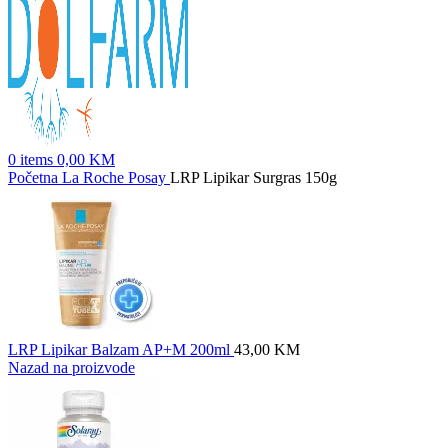
0
items
0,00
KM
Početna
La Roche Posay
LRP Lipikar Surgras 150g
LRP Lipikar Balzam AP+M 200ml
43,00
KM
Nazad na proizvode