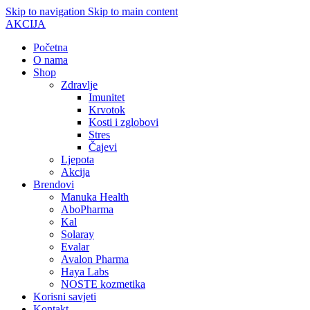
Skip to navigation
Skip to main content
AKCIJA
Početna
O nama
Shop
Zdravlje
Imunitet
Krvotok
Kosti i zglobovi
Stres
Čajevi
Ljepota
Akcija
Brendovi
Manuka Health
AboPharma
Kal
Solaray
Evalar
Avalon Pharma
Haya Labs
NOSTE kozmetika
Korisni savjeti
Kontakt