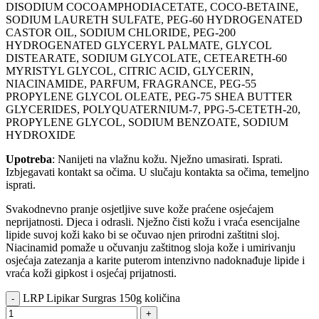
DISODIUM COCOAMPHODIACETATE, COCO-BETAINE,
SODIUM LAURETH SULFATE, PEG-60 HYDROGENATED
CASTOR OIL, SODIUM CHLORIDE, PEG-200
HYDROGENATED GLYCERYL PALMATE, GLYCOL
DISTEARATE, SODIUM GLYCOLATE, CETEARETH-60
MYRISTYL GLYCOL, CITRIC ACID, GLYCERIN,
NIACINAMIDE, PARFUM, FRAGRANCE, PEG-55
PROPYLENE GLYCOL OLEATE, PEG-75 SHEA BUTTER
GLYCERIDES, POLYQUATERNIUM-7, PPG-5-CETETH-20,
PROPYLENE GLYCOL, SODIUM BENZOATE, SODIUM
HYDROXIDE
Upotreba
: Nanijeti na vlažnu kožu. Nježno umasirati. Isprati.
Izbjegavati kontakt sa očima. U slučaju kontakta sa očima, temeljno
isprati.
Svakodnevno pranje osjetljive suve kože praćene osjećajem
neprijatnosti. Djeca i odrasli. Nježno čisti kožu i vraća esencijalne
lipide suvoj koži kako bi se očuvao njen prirodni zaštitni sloj.
Niacinamid pomaže u očuvanju zaštitnog sloja kože i umirivanju
osjećaja zatezanja a karite puterom intenzivno nadoknađuje lipide i
vraća koži gipkost i osjećaj prijatnosti.
LRP Lipikar Surgras 150g količina