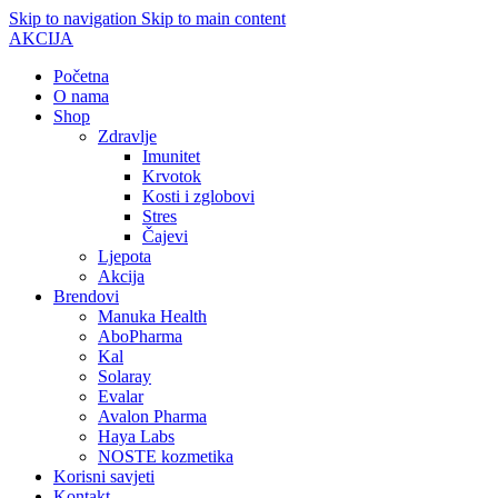
Skip to navigation
Skip to main content
AKCIJA
Početna
O nama
Shop
Zdravlje
Imunitet
Krvotok
Kosti i zglobovi
Stres
Čajevi
Ljepota
Akcija
Brendovi
Manuka Health
AboPharma
Kal
Solaray
Evalar
Avalon Pharma
Haya Labs
NOSTE kozmetika
Korisni savjeti
Kontakt