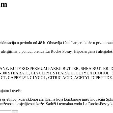
am
hidrataciju u periodu od 48 h. Obnavlja i štiti barijeru kože u prvom sa
 alergijama u ponudi brenda La Roche-Posay. Hipoalergena i alergološk
ALANE, BUTYROSPERMUM PARKII BUTTER, SHEA BUTTER, 
100 STEARATE, GLYCERYL STEARATE, CETYL ALCOHOL, 
 CAPRYLYL GLYCOL, CITRIC ACID, ACETYL DIPEPTIDE-
ujutru i uveče.
sjetljivoj koži sklonoj alergijama koja kombinuje našu inovaciju Sphi
ženosti i osjetljivosti kože. Sadrži i termalnu vodu La Roche-Posay koj