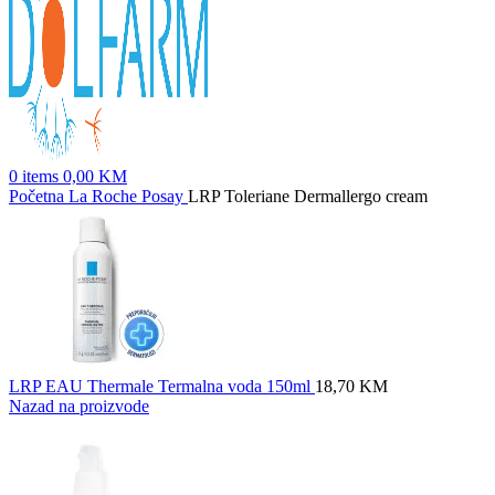
0
items
0,00
KM
Početna
La Roche Posay
LRP Toleriane Dermallergo cream
LRP EAU Thermale Termalna voda 150ml
18,70
KM
Nazad na proizvode