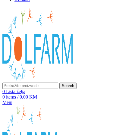
Search
0
Lista želja
0
items
/
0,00
KM
Meni