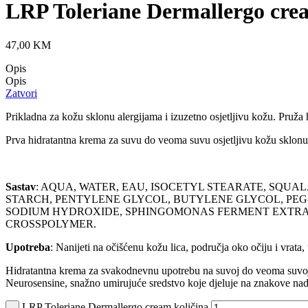
LRP Toleriane Dermallergo cre
47,00
KM
Opis
Opis
Zatvori
Prikladna za kožu sklonu alergijama i izuzetno osjetljivu kožu. Pruža 
Prva hidratantna krema za suvu do veoma suvu osjetljivu kožu sklonu
Sastav
: AQUA, WATER, EAU, ISOCETYL STEARATE, SQU
STARCH, PENTYLENE GLYCOL, BUTYLENE GLYCOL, PEG-
SODIUM HYDROXIDE, SPHINGOMONAS FERMENT EXTRACT,
CROSSPOLYMER.
Upotreba
: Nanijeti na očišćenu kožu lica, područja oko očiju i vrata, 
Hidratantna krema za svakodnevnu upotrebu na suvoj do veoma suvoj o
Neurosensine, snažno umirujuće sredstvo koje djeluje na znakove nadra
LRP Toleriane Dermallergo cream količina