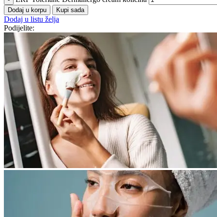
Dodaj u korpu
Kupi sada
Dodaj u listu želja
Podijelite: