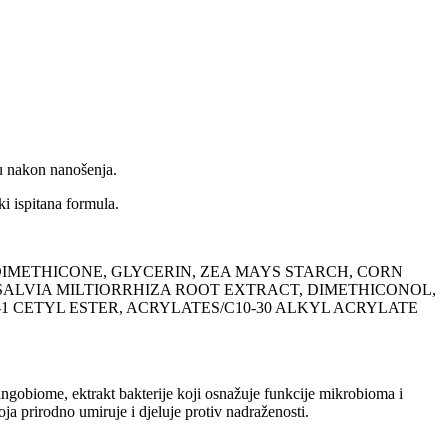
tu nakon nanošenja.
i ispitana formula.
DIMETHICONE, GLYCERIN, ZEA MAYS STARCH, CORN
SALVIA MILTIORRHIZA ROOT EXTRACT, DIMETHICONOL,
1 CETYL ESTER, ACRYLATES/C10-30 ALKYL ACRYLATE
ngobiome, ektrakt bakterije koji osnažuje funkcije mikrobioma i
a prirodno umiruje i djeluje protiv nadraženosti.