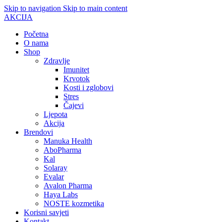
Skip to navigation
Skip to main content
AKCIJA
Početna
O nama
Shop
Zdravlje
Imunitet
Krvotok
Kosti i zglobovi
Stres
Čajevi
Ljepota
Akcija
Brendovi
Manuka Health
AboPharma
Kal
Solaray
Evalar
Avalon Pharma
Haya Labs
NOSTE kozmetika
Korisni savjeti
Kontakt