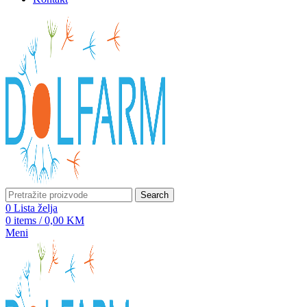
Search
0
Lista želja
0
items
/
0,00
KM
Meni