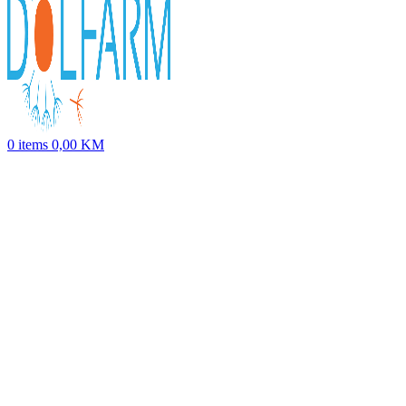
0
items
0,00
KM