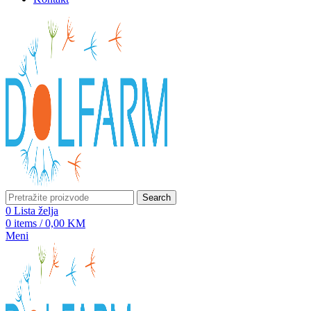
Search
0
Lista želja
0
items
/
0,00
KM
Meni