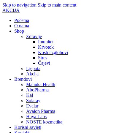
Skip to navigation
Skip to main content
AKCIJA
Početna
O nama
Shop
Zdravlje
Imunitet
Krvotok
Kosti i zglobovi
Stres
Čajevi
Ljepota
Akcija
Brendovi
Manuka Health
AboPharma
Kal
Solaray
Evalar
Avalon Pharma
Haya Labs
NOSTE kozmetika
Korisni savjeti
Kontakt