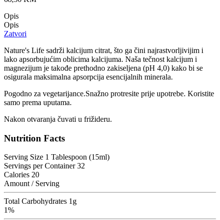
Opis
Opis
Zatvori
Nature's Life sadrži kalcijum citrat, što ga čini najrastvorljivijim i
lako apsorbujućim oblicima kalcijuma. Naša tečnost kalcijum i
magnezijum je takođe prethodno zakiseljena (pH 4,0) kako bi se
osigurala maksimalna apsorpcija esencijalnih minerala.
Pogodno za vegetarijance.Snažno protresite prije upotrebe. Koristite
samo prema uputama.
Nakon otvaranja čuvati u frižideru.
Nutrition Facts
Serving Size 1 Tablespoon (15ml)
Servings per Container 32
Calories 20
Amount / Serving
Total Carbohydrates 1g
1%