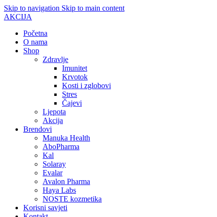
Skip to navigation
Skip to main content
AKCIJA
Početna
O nama
Shop
Zdravlje
Imunitet
Krvotok
Kosti i zglobovi
Stres
Čajevi
Ljepota
Akcija
Brendovi
Manuka Health
AboPharma
Kal
Solaray
Evalar
Avalon Pharma
Haya Labs
NOSTE kozmetika
Korisni savjeti
Kontakt