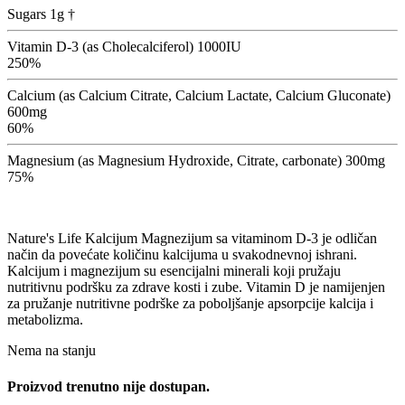
Sugars 1g †
Vitamin D-3 (as Cholecalciferol) 1000IU
250%
Calcium (as Calcium Citrate, Calcium Lactate, Calcium Gluconate)
600mg
60%
Magnesium (as Magnesium Hydroxide, Citrate, carbonate) 300mg
75%
Nature's Life Kalcijum Magnezijum sa vitaminom D-3 je odličan
način da povećate količinu kalcijuma u svakodnevnoj ishrani.
Kalcijum i magnezijum su esencijalni minerali koji pružaju
nutritivnu podršku za zdrave kosti i zube. Vitamin D je namijenjen
za pružanje nutritivne podrške za poboljšanje apsorpcije kalcija i
metabolizma.
Nema na stanju
Proizvod trenutno nije dostupan.