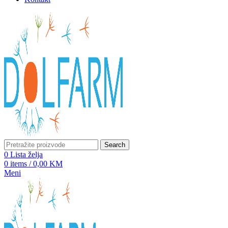
Search
0
Lista želja
0
items
/
0,00
KM
Meni